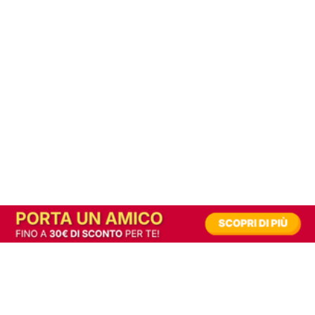
In alternativa, prova la versione digitale!
|
Abbonati
Contribuisci a mantenere questo sito gratuito
Riusciamo a fornire informazione gratuita grazie alla pubblicità erogata dai nostri
partner.
Accettando i consensi richiesti permetti ai nostri partner di creare un'esperienza