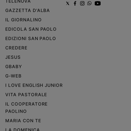
TELENOVA
Policy
GAZZETTA D'ALBA
IL GIORNALINO
Chi
EDICOLA SAN PAOLO
siamo
EDIZIONI SAN PAOLO
Contatti
CREDERE
JESUS
Pubblicità
GBABY
Registrati
G-WEB
I LOVE ENGLISH JUNIOR
Redazione
VITA PASTORALE
IL COOPERATORE
Social
PAOLINO
MARIA CON TE
LA DOMENICA