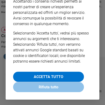
Accettando i consensi richiesti permetti ai
quello che succede nel mondo non se la sente. Dice di non voler fare notti
Sanremo
insonni, che in realtà ho fatto anche io e nega il mio desiderio di diventare
nostri partner di creare un'esperienza
padre per la terza volta..."
2026
personalizzata ed offrirti un miglior servizio.
Mariateresa Zattoni
Cinema,
Avrai comunque la possibilità di revocare il
Tv
consenso in qualunque momento.
e
ATTUALITÀ
streaming
Selezionando 'Accetta tutto', vedrai più spesso
Consigli utili per le madri single
Libri
annunci su argomenti che ti interessano.
Per il bene dei figli è giusto trasmettere un'immagine positiva del mondo
Selezionando 'Rifiuta tutto', non verranno
Musica
maschile
attivati annunci Google standard basati su
Arte
cookie o identificatori locali; ove disponibile
EDICOLA SAN PAOLO
Famiglia
potranno essere richiesti annunci limitati.
ed
educazione
GBABY
FAMIGLIA CRISTIANA
GBABY DIGITA
❮
❯
Genitori
ACCETTA TUTTO
€ 34,80
€ 21,90
€ 104,00
€ 83,00
ABBONAMEN
37%
20%
e
€ 16,99
figli
Rifiuta tutto
Visualizza tutte le riviste
Nonni
Coppia
Scuola