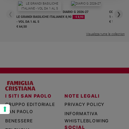
e
giovani
DIARIO G 2026-27
COLLANA ARS
❮
❯
LE GRANDI BASILICHE ITALIANE
€ 8,90
1 - 2
- € 8,90
Adolescenza
- VOL DA 1 AL 5
€ 18,50
Bioetica
€ 64,50
Visualizza tutte le collection
Vai
Riflessioni
Foto
I SITI SAN PAOLO
NOTE LEGALI
Video
GRUPPO EDITORIALE
PRIVACY POLICY
SAN PAOLO
Podcast
INFORMATIVA
BENESSERE
WHISTLEBLOWING
Privacy
SOCIAL