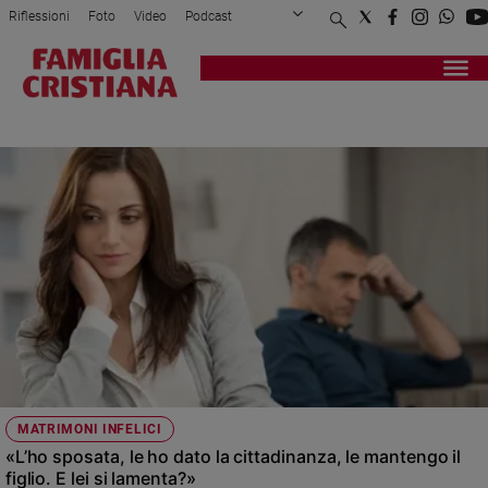
Riflessioni
Foto
Video
Podcast
Privacy Policy
Chi siamo
Contatti
Pubblicità
Attualità
Registrati
Redazione
Italia
FAMIGLIA ALLARGATA
Cronaca
Politica
Mondo
Economia
Legalità
e
giustizia
Sport
Interviste
Papa
MATRIMONI INFELICI
Papa
«L’ho sposata, le ho dato la cittadinanza, le mantengo il
figlio. E lei si lamenta?»