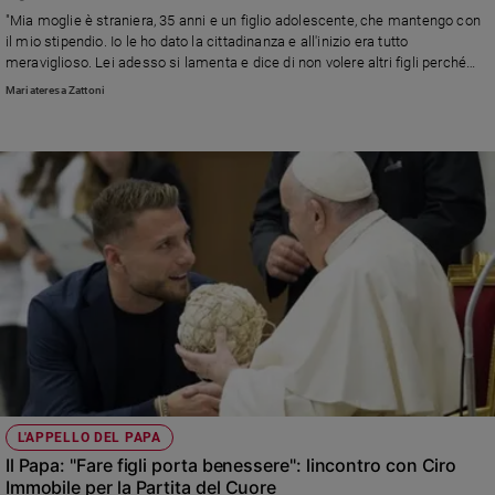
Chiesa
"Mia moglie è straniera, 35 anni e un figlio adolescente, che mantengo con
Chiesa
il mio stipendio. Io le ho dato la cittadinanza e all'inizio era tutto
meraviglioso. Lei adesso si lamenta e dice di non volere altri figli perché
stanca. Mi accusa di non capirla, ma che posso fare di più?"
Fede
Mariateresa Zattoni
e
spiritualità
Santi
Devozione
e
fede
Parola
del
giorno
Santo
del
giorno
Società
L'APPELLO DEL PAPA
e
Il Papa: "Fare figli porta benessere": lincontro con Ciro
valori
Immobile per la Partita del Cuore