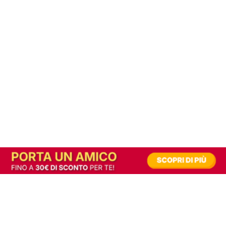
In alternativa, prova la versione digitale!
|
Abbonati
Contribuisci a mantenere questo sito gratuito
Riusciamo a fornire informazione gratuita grazie alla pubblicità erogata dai nostri
partner.
Accettando i consensi richiesti permetti ai nostri partner di creare un'esperienza