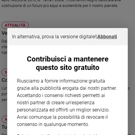
costruzione di un futuro più equo e sostenibile per il nostro pianeta.
ATTUALITÀ
Verona, capitale mondiale della musica
In alternativa, prova la versione digitale!
|
Abbonati
Dal 19 al 22 aprile Verona ospita l'evento "Classical Music World", che
intende avvicinare i giovani alla "classica" e trovare un nuovo pubblico.
Katia Ricciarelli madrina dell'evento.
Contribuisci a mantenere
questo sito gratuito
SOCIETÀ E VALORI
Consumi: fare "la cosa giusta" si può
Riusciamo a fornire informazione gratuita
grazie alla pubblicità erogata dai nostri partner.
L'ultima edizione della fiera "Fa la cosa giusta!" ha avuto grande successo
puntando sul consumo critico, per tutte le tasche. E ha indicato nuovi
Accettando i consensi richiesti permetti ai
percorsi di vita più "sostenibili".
nostri partner di creare un'esperienza
personalizzata ed offrirti un miglior servizio.
Avrai comunque la possibilità di revocare il
ATTUALITÀ
consenso in qualunque momento.
Tutto il fascino dei cavalli