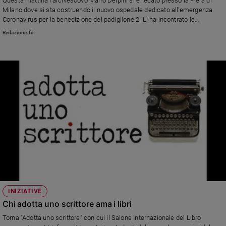
Questa mattina l’arcivescovo Mario Delpini si è recato presso la Fiera di
Ambiente
Milano dove si sta costruendo il nuovo ospedale dedicato all'emergenza
e
Coronavirus per la benedizione del padiglione 2. Lì ha incontrato le
Creato
maestranze impegnate nei lavori e ha rivolto a tutti parole di conforto e
Redazione.fc
benedizione.
Volontariato
Diritti
Aziende
di
valore
Caso
della
settimana
Migranti
Diversità
e
inclusione
Costume
INIZIATIVE
Chi adotta uno scrittore ama i libri
Cultura
e
Torna “Adotta uno scrittore” con cui il Salone Internazionale del Libro
spettacoli