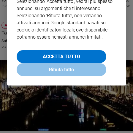
Torna a Verona, dal 3 al 6 novembre, Fieracavalli: un grande appuntamento
Selezionando 'Accetta tutto', vedrai più spesso
in cui il visitatore è chiamato a esprimere il proprio talento in varie iniziative.
annunci su argomenti che ti interessano.
Selezionando 'Rifiuta tutto', non verranno
attivati annunci Google standard basati su
ATTUALITÀ
cookie o identificatori locali; ove disponibile
Tante idee per il matrimonio
potranno essere richiesti annunci limitati.
Sabato 19 a Milano una fiera dedicata a chi sta per dire sì e ai wedding
planner
ACCETTA TUTTO
Rifiuta tutto