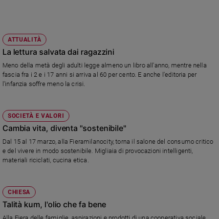
e
giovani
Adolescenza
ATTUALITÀ
Bioetica
La lettura salvata dai ragazzini
Meno della metà degli adulti legge almeno un libro all'anno, mentre nella
fascia fra i 2 e i 17 anni si arriva al 60 per cento. E anche l'editoria per
Vai
l'infanzia soffre meno la crisi.
Riflessioni
SOCIETÀ E VALORI
Cambia vita, diventa "sostenibile"
Foto
Dal 15 al 17 marzo, alla Fieramilanocity, torna il salone del consumo critico
e del vivere in modo sostenibile. Migliaia di provocazioni intelligenti,
materiali riciclati, cucina etica.
Video
Podcast
CHIESA
Talità kum, l'olio che fa bene
Privacy
Alla Fiera delle famiglie, aspirazioni e prodotti di una cooperativa sociale