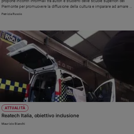
propone incontri informali tra autori e studenti delle scuole superiori del
Piemonte per promuovere la diffusione della cultura e imparare ad amare la
Sanremo
lettura.
2026
Patrizia Ruscio
Cinema,
Tv
e
streaming
Libri
Musica
Arte
Famiglia
ed
educazione
Genitori
e
ATTUALITÀ
figli
Reatech Italia, obiettivo inclusione
Nonni
Maurizio Bianchi
Coppia
Scuola