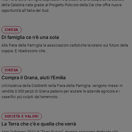
della Calabria nata grazie al Progetto Policoro della Cei che offre nuove
Policy
opportunità all'Italia del Sud.
Chi
CHIESA
siamo
Di famiglia ce n'è una sola
Alla Fiera della Famiglia le associazioni cattoliche lavorano sul futuro della
Contatti
coppia. E ribadiscono che...
Pubblicità
CHIESA
Registrati
Compra il Grana, aiuti l'Emilia
Un'iniziativa della Coldiretti nella Fiera della Famiglia: vengono messi in
Redazione
vendita 3.000 pezzi di Grana padano per aiutare le aziende agricole e i
caseifici più colpiti dal terremoto.
Social
SOCIETÀ E VALORI
La Terra che c'è e quella che verrà
Apre l’edizione 2012 di “Terra Futura”, mostra-convegno dedicata alla