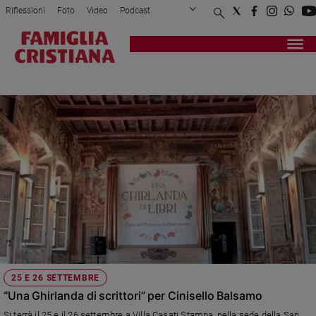
Riflessioni
Foto
Video
Podcast
Privacy Policy
Chi siamo
Contatti
Pubblicità
Attualità
Registrati
Redazione
Italia
FIERA
Cronaca
Politica
Mondo
Economia
Legalità
e
giustizia
Sport
Interviste
Papa
25 E 26 SETTEMBRE
Papa
“Una Ghirlanda di scrittori” per Cinisello Balsamo
Si terrà il 25 e il 26 settembre a Villa Casati Stampa, nella sede della San