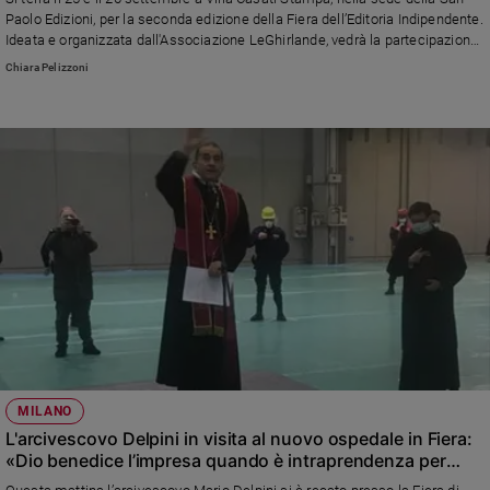
Chiesa
Paolo Edizioni, per la seconda edizione della Fiera dell’Editoria Indipendente.
Chiesa
Ideata e organizzata dall'Associazione LeGhirlande, vedrà la partecipazione
di tanti big, da Beppe Severgnini ad Andrea Vitali a Laura Campanello
Chiara Pelizzoni
Fede
e
spiritualità
Santi
Devozione
e
fede
Parola
del
giorno
Santo
del
giorno
MILANO
Società
L'arcivescovo Delpini in visita al nuovo ospedale in Fiera:
e
«Dio benedice l’impresa quando è intraprendenza per
valori
migliorare le situazioni»