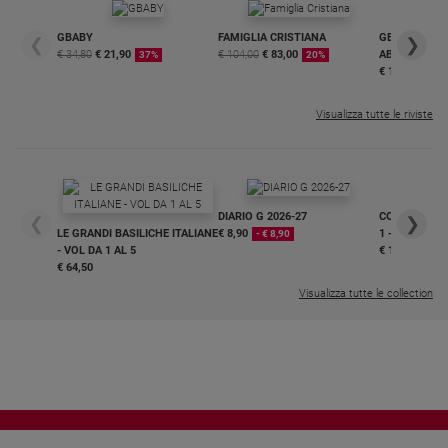
GBABY
FAMIGLIA CRISTIANA
GBABY DIGITA
❮
❯
€ 34,80
€ 21,90
€ 104,00
€ 83,00
ABBONAMEN
37%
20%
€ 16,99
Visualizza tutte le riviste
DIARIO G 2026-27
COLLANA ARS
❮
❯
LE GRANDI BASILICHE ITALIANE
€ 8,90
1 - 2
- € 8,90
- VOL DA 1 AL 5
€ 18,50
€ 64,50
Visualizza tutte le collection