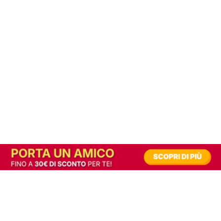
In alternativa, prova la versione digitale!
|
Abbonati
Contribuisci a mantenere questo sito gratuito
Riusciamo a fornire informazione gratuita grazie alla pubblicità erogata dai nostri
partner.
Accettando i consensi richiesti permetti ai nostri partner di creare un'esperienza