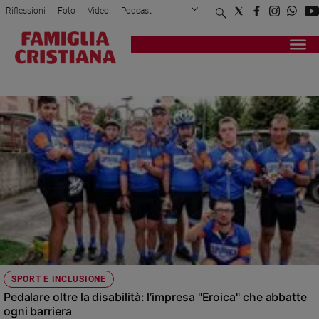
Riflessioni
Foto
Video
Podcast
Privacy Policy
Chi siamo
Contatti
Pubblicità
Attualità
Registrati
Redazione
Italia
GARA
Cronaca
Politica
Mondo
Economia
Legalità
e
giustizia
Sport
Interviste
Papa
SPORT E INCLUSIONE
Papa
Pedalare oltre la disabilità: l’impresa "Eroica" che abbatte
ogni barriera