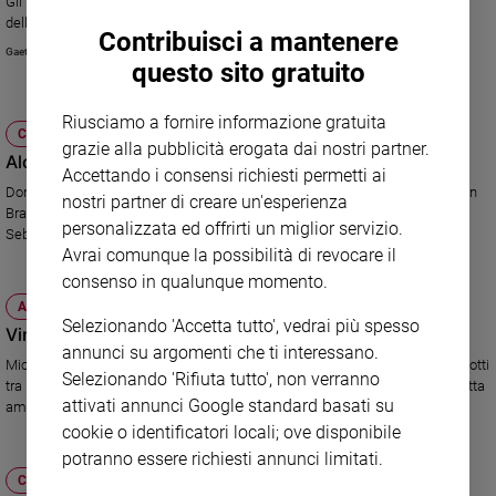
Gli atleti paralimpici non si sono lasciati bloccare dalle situazioni difficili
della vita. La riflessione del teologo Gaetano Piccolo
Sanremo
Contribuisci a mantenere
2026
Gaetano Piccolo
questo sito gratuito
Cinema,
Tv
Riusciamo a fornire informazione gratuita
e
CULTURA E SPETTACOLI
grazie alla pubblicità erogata dai nostri partner.
streaming
Alonso - Vettel: sprint finale
Accettando i consensi richiesti permetti ai
Libri
Domenica 25 novembre è il giorno della verità. Sul circuito di Interlagos, in
nostri partner di creare un'esperienza
Musica
Brasile, la Formula 1 incorona il campione: Fernando Alonso (Ferrari) o
personalizzata ed offrirti un miglior servizio.
Sebastian Vettel (Red Bull)?
Arte
Avrai comunque la possibilità di revocare il
consenso in qualunque momento.
Famiglia
ed
ATTUALITÀ
educazione
Selezionando 'Accetta tutto', vedrai più spesso
Vince Obama. Coi biscotti di Michelle
annunci su argomenti che ti interessano.
Genitori
Michelle Obama ha vinto, contro Ann Romney, la tradizionale gara di biscotti
Selezionando 'Rifiuta tutto', non verranno
e
tra le mogli dei candidati alla Casa Bianca. Storia di una competizione tutta
attivati annunci Google standard basati su
figli
americana.
cookie o identificatori locali; ove disponibile
Nonni
potranno essere richiesti annunci limitati.
Coppia
CULTURA E SPETTACOLI
Scuola