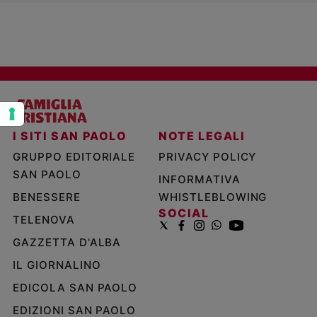
Policy
Chi
siamo
Contatti
I SITI SAN PAOLO
NOTE LEGALI
Pubblicità
GRUPPO EDITORIALE
PRIVACY POLICY
SAN PAOLO
INFORMATIVA
Registrati
BENESSERE
WHISTLEBLOWING
SOCIAL
Redazione
TELENOVA
GAZZETTA D'ALBA
Social
IL GIORNALINO
EDICOLA SAN PAOLO
EDIZIONI SAN PAOLO