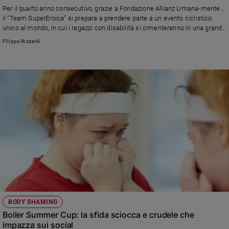
Chiesa
Per il quarto anno consecutivo, grazie a Fondazione Allianz Umana-mente ,
Chiesa
il “Team SuperEroica” si prepara a prendere parte a un evento ciclistico
unico al mondo, in cui i ragazzi con disabilità si cimenteranno in una grande
sfida fisica e umana
Fede
Filippo Rizzardi
e
spiritualità
Santi
Devozione
e
fede
Parola
del
giorno
Santo
del
giorno
Società
BODY SHAMING
e
Boiler Summer Cup: la sfida sciocca e crudele che
valori
impazza sui social