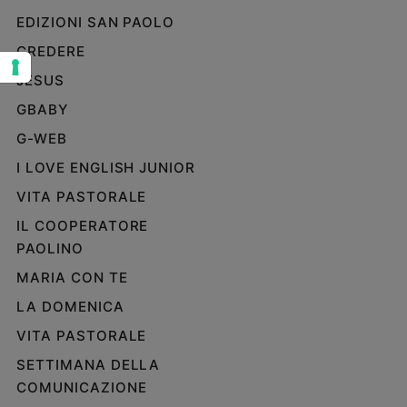
EDIZIONI SAN PAOLO
Sanremo
2026
CREDERE
Cinema,
JESUS
Tv
e
GBABY
streaming
G-WEB
Libri
I LOVE ENGLISH JUNIOR
Musica
Arte
VITA PASTORALE
IL COOPERATORE
Famiglia
PAOLINO
ed
educazione
MARIA CON TE
Genitori
LA DOMENICA
e
figli
VITA PASTORALE
Nonni
SETTIMANA DELLA
Coppia
COMUNICAZIONE
Scuola