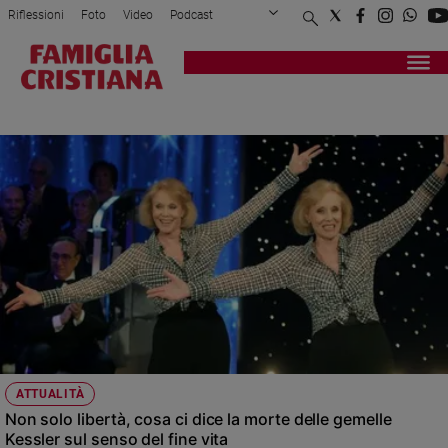
Riflessioni
Foto
Video
Podcast
Privacy Policy
Chi siamo
Contatti
Pubblicità
Attualità
Registrati
Redazione
Italia
GEMELLE KESSLER
Cronaca
Politica
Mondo
Economia
Legalità
e
giustizia
Sport
Interviste
Papa
ATTUALITÀ
Papa
Non solo libertà, cosa ci dice la morte delle gemelle
Kessler sul senso del fine vita