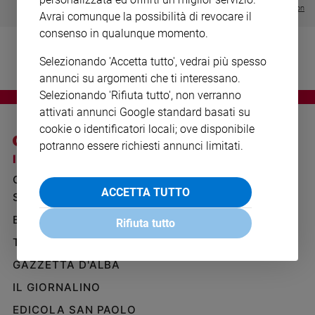
Ambiente
Visualizza tutte le collection
Avrai comunque la possibilità di revocare il
e
consenso in qualunque momento.
Creato
Volontariato
Selezionando 'Accetta tutto', vedrai più spesso
Diritti
annunci su argomenti che ti interessano.
Aziende
Selezionando 'Rifiuta tutto', non verranno
di
attivati annunci Google standard basati su
valore
cookie o identificatori locali; ove disponibile
Caso
potranno essere richiesti annunci limitati.
della
I SITI SAN PAOLO
NOTE LEGALI
settimana
GRUPPO EDITORIALE
PRIVACY POLICY
Migranti
ACCETTA TUTTO
SAN PAOLO
INFORMATIVA
Diversità
BENESSERE
WHISTLEBLOWING
e
Rifiuta tutto
SOCIAL
inclusione
TELENOVA
Costume
GAZZETTA D'ALBA
Cultura
IL GIORNALINO
e
EDICOLA SAN PAOLO
spettacoli