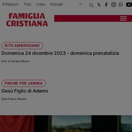
Riflessioni
Foto
Video
Podcast
Privacy Policy
Chi siamo
Contatti
Pubblicità
Attualità
Registrati
Redazione
Italia
GENEALOGIA
Cronaca
RITO AMBROSIANO
Politica
Domenica 24 dicembre 2023 - domenica prenatalizia
Mondo
Economia
Don Cristiano Mauri
Legalità
e
giustizia
PAGINE PER L'ANIMA
Sport
Gesù Figlio di Adamo
Interviste
Gianfranco Ravasi
Papa
Papa