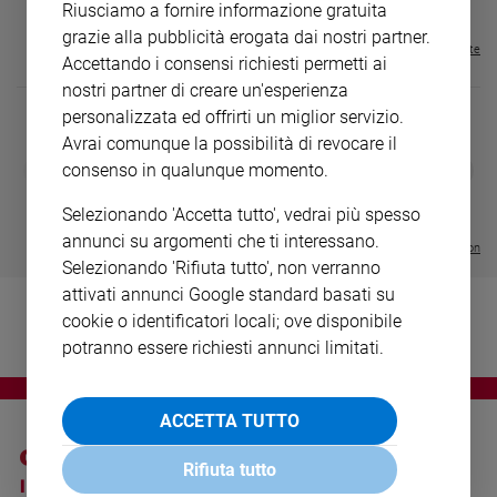
€ 16,99
Riusciamo a fornire informazione gratuita
Ambiente
grazie alla pubblicità erogata dai nostri partner.
e
Visualizza tutte le riviste
Creato
Accettando i consensi richiesti permetti ai
nostri partner di creare un'esperienza
Volontariato
personalizzata ed offrirti un miglior servizio.
Diritti
Avrai comunque la possibilità di revocare il
Aziende
DIARIO G 2026-27
COLLANA ARS
❮
❯
consenso in qualunque momento.
di
LE GRANDI BASILICHE ITALIANE
€ 8,90
1 - 2
- € 8,90
valore
- VOL DA 1 AL 5
€ 18,50
Selezionando 'Accetta tutto', vedrai più spesso
€ 64,50
Caso
annunci su argomenti che ti interessano.
della
Visualizza tutte le collection
Selezionando 'Rifiuta tutto', non verranno
settimana
attivati annunci Google standard basati su
Migranti
cookie o identificatori locali; ove disponibile
Diversità
potranno essere richiesti annunci limitati.
e
inclusione
Costume
ACCETTA TUTTO
Cultura
Rifiuta tutto
e
I SITI SAN PAOLO
NOTE LEGALI
spettacoli