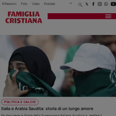
Riflessioni
Foto
Video
Podcast
Privacy Policy
Chi siamo
Contatti
Pubblicità
Attualità
Registrati
Redazione
Italia
GENTILONI
Cronaca
Politica
Mondo
Economia
Legalità
e
giustizia
Sport
Interviste
Papa
POLITICA E CALCIO
Papa
Italia e Arabia Saudita: storia di un lungo amore
Fa discutere la finale della Supercoppa Italiana di calcio a Jeddah il