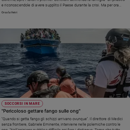
Ambiente
e riconoscendole di avere supplito il Paese durante la crisi. Ma per ora
e
sembra non promettere granché per sostenerla.
Orsola Vetri
Creato
Volontariato
Diritti
Aziende
di
valore
Caso
della
settimana
Migranti
Diversità
e
inclusione
SOCCORSI IN MARE
Costume
"Pericoloso gettare fango sulle ong"
Cultura
"Quando si getta fango gli schizzi arrivano ovunque". Il direttore di Medici
e
senza frontiere, Gabriele Eminente, interviene nelle polemiche contro le
spettacoli
ong. "Nell'opinione pubblica difficile poi fare i distinguo. Temo che tutte