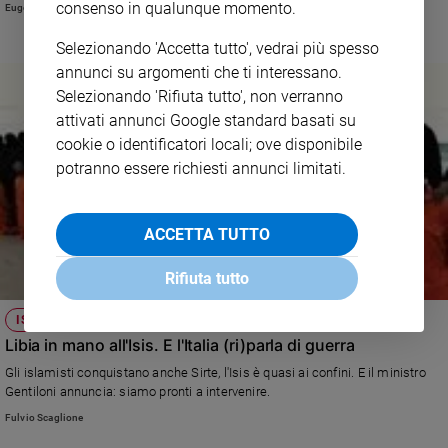
vera. L'ennesimo cortocircuito dovuto alla scarsa considerazione di cui
consenso in qualunque momento.
Eugenio Arcidiacono
e
godono i giornali "seri".
giovani
Selezionando 'Accetta tutto', vedrai più spesso
Adolescenza
annunci su argomenti che ti interessano.
Bioetica
Selezionando 'Rifiuta tutto', non verranno
attivati annunci Google standard basati su
cookie o identificatori locali; ove disponibile
potranno essere richiesti annunci limitati.
Vai
ACCETTA TUTTO
Riflessioni
Rifiuta tutto
Foto
ISIS IN LIBIA
Video
Libia in mano all'Isis. E l'Italia (ri)parla di guerra
Gli islamisti conquistano anche Sirte, l'Isis è quasi ai confini. E il ministro
Podcast
Gentiloni annuncia: siamo pronti a intervenire.
Fulvio Scaglione
Privacy