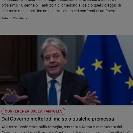
Chiesa
prossimo 16 gennaio. Tanti politici chiedono al calcio quel coraggio di
Chiesa
denuncia che la politica non ha mai avuto nei confronti di un Paese
considerato sempre un amico e un importante partner commerciale.
Roberto Zichittella
Fede
e
spiritualità
Santi
Devozione
e
fede
Parola
del
giorno
Santo
del
giorno
CONFERENZA SULLA FAMIGLIA
Società
Dal Governo molte lodi ma solo qualche promessa
e
valori
Alla terza Conferenza sulla famiglia, tenutasi a Roma e organizzata dal
Governo, apre i lavori il premier Gentiloni definendo la famiglia "un pilastro"