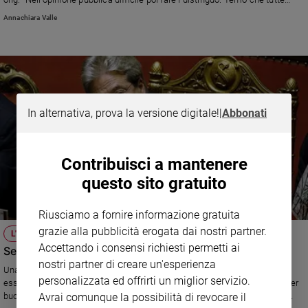
queste accuse servano solo a posizionarsi per avere voti in più alle
Sanremo
Annachiara Valle
elezioni". Nel prossimo numero di Famiglia cristiana in edicola una lunga
2026
intervista al procuratore Zuccaro e un nostro servizio sulle ong del mare
Cinema,
Tv
e
streaming
Libri
In alternativa, prova la versione digitale!
|
Abbonati
Musica
Arte
Contribuisci a mantenere
Famiglia
questo sito gratuito
ed
educazione
Riusciamo a fornire informazione gratuita
Genitori
grazie alla pubblicità erogata dai nostri partner.
L'INFORMAZIONE ONLINE
e
Accettando i consensi richiesti permetti ai
Se la bufala su Gentiloni fa più clic dei grandi giornali
figli
nostri partner di creare un'esperienza
Una frase mai pronunciata dal neopremier sui sacrifici a cui dovrebbero
Nonni
personalizzata ed offrirti un miglior servizio.
essere costretti dagli italiani, lanciata da un sito di satira, è stata presa per
Coppia
buona da migliaia di internauti che l'hanno commentata come se fosse
Avrai comunque la possibilità di revocare il
Scuola