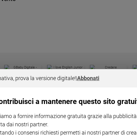
I LOVE ENGLISH JUNIOR
CREDERE
IL G
nativa, prova la versione digitale!
|
Abbonati
GBABY DIGITALE -
€ 69,00
€ 43,90
€ 98,80
€ 49,90
€ 11
35%
49%
ABBONAMENTO ANNUALE
€ 16,99
ontribuisci a mantenere questo sito gratui
iamo a fornire informazione gratuita grazie alla pubblicità
ta dai nostri partner.
tando i consensi richiesti permetti ai nostri partner di crea
COLLANA ARSENIO LUPIN
QUID+ ALLENIAMO