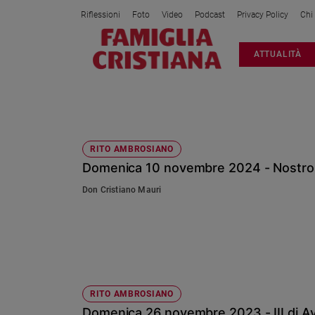
Riflessioni
Foto
Video
Podcast
Privacy Policy
Chi
Attualità
ATTUALITÀ
Italia
Cronaca
Politica
GIUDEI
Mondo
Economia
RITO AMBROSIANO
Domenica 10 novembre 2024 - Nostro S
Legalità
e
Don Cristiano Mauri
giustizia
Sport
Interviste
Papa
Papa
RITO AMBROSIANO
Domenica 26 novembre 2023 - III di A