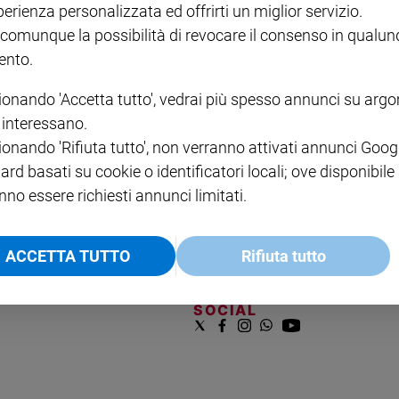
perienza personalizzata ed offrirti un miglior servizio.
VOL. 1 - 2
MAGNIFICA HUMANITAS -
L'INTELLIGENZA
PRE
€ 18,50
ENCICLICA PAPALE
€ 27,50
SANT
 comunque la possibilità di revocare il consenso in qualu
€ 2,90
A 10
nto.
€ 24
ionando 'Accetta tutto', vedrai più spesso annunci su arg
i interessano.
ionando 'Rifiuta tutto', non verranno attivati annunci Goog
ard basati su cookie o identificatori locali; ove disponibile
nno essere richiesti annunci limitati.
NOTE LEGALI
ACCETTA TUTTO
Rifiuta tutto
PAOLO
PRIVACY POLICY
INFORMATIVA WHISTLEBL
SOCIAL