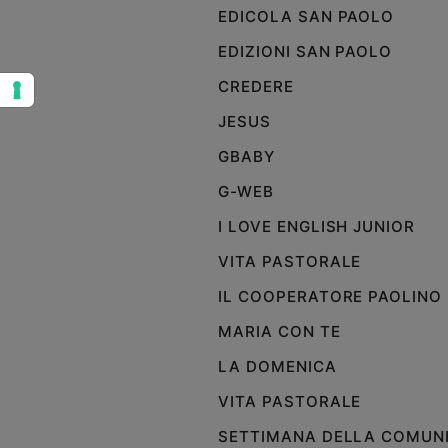
EDICOLA SAN PAOLO
Sanremo
2026
EDIZIONI SAN PAOLO
Cinema,
CREDERE
Tv
e
JESUS
streaming
GBABY
Libri
Musica
G-WEB
Arte
I LOVE ENGLISH JUNIOR
Famiglia
VITA PASTORALE
ed
educazione
IL COOPERATORE PAOLINO
Genitori
MARIA CON TE
e
LA DOMENICA
figli
Nonni
VITA PASTORALE
Coppia
SETTIMANA DELLA COMUN
Scuola