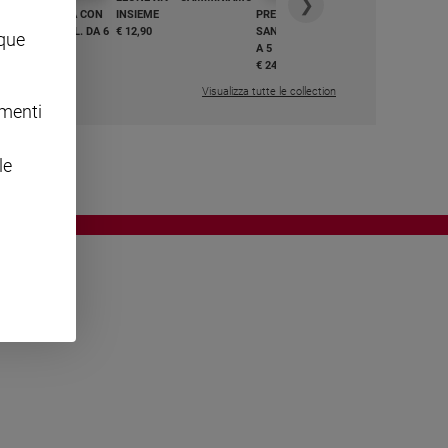
❯
GHIAMO MARIA CON
INSIEME
PREGHIAMO MARIA CON
I E BEATI - VOL. DA 6
€ 12,90
SANTI E BEATI - VOL. DA 1
nque
A 5
,50
€ 24,50
Visualizza tutte le collection
omenti
le
OWING