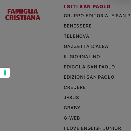
I SITI SAN PAOLO
Sanremo
2026
GRUPPO EDITORIALE SAN 
Cinema,
BENESSERE
Tv
e
TELENOVA
streaming
GAZZETTA D'ALBA
Libri
Musica
IL GIORNALINO
Arte
EDICOLA SAN PAOLO
Famiglia
EDIZIONI SAN PAOLO
ed
educazione
CREDERE
Genitori
JESUS
e
GBABY
figli
Nonni
G-WEB
Coppia
I LOVE ENGLISH JUNIOR
Scuola