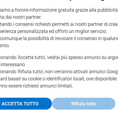
I LOVE ENGLISH JUNIOR
CREDERE
IL G
GBABY DIGITALE -
€ 69,00
€ 43,90
€ 98,80
€ 49,90
€ 11
35%
49%
iamo a fornire informazione gratuita grazie alla pubblicità
ABBONAMENTO ANNUALE
ta dai nostri partner.
€ 16,99
tando i consensi richiesti permetti ai nostri partner di crea
perienza personalizzata ed offrirti un miglior servizio.
 comunque la possibilità di revocare il consenso in qualu
nto.
COLLANA ARSENIO LUPIN
QUID+ ALLENIAMO
ionando 'Accetta tutto', vedrai più spesso annunci su arg
VOL. 1 - 2
MAGNIFICA HUMANITAS -
L'INTELLIGENZA
PRE
i interessano.
€ 18,50
ENCICLICA PAPALE
€ 27,50
SANT
€ 2,90
A 10
ionando 'Rifiuta tutto', non verranno attivati annunci Goog
€ 24
ard basati su cookie o identificatori locali; ove disponibile
nno essere richiesti annunci limitati.
ACCETTA TUTTO
Rifiuta tutto