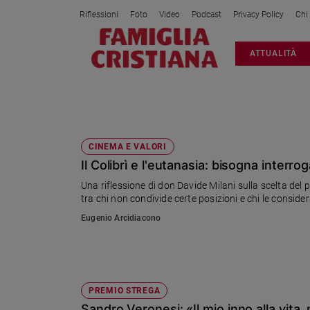
Riflessioni
Foto
Video
Podcast
Privacy Policy
Chi
Attualità
ATTUALITÀ
Italia
Cronaca
Politica
IL COLIBRÌ
Mondo
Economia
CINEMA E VALORI
Il Colibrì e l'eutanasia: bisogna interroga
Legalità
e
Una riflessione di don Davide Milani sulla scelta del 
giustizia
tra chi non condivide certe posizioni e chi le consider
Sport
Eugenio Arcidiacono
Interviste
Papa
Papa
PREMIO STREGA
Sandro Veronesi: «Il mio inno alla vita