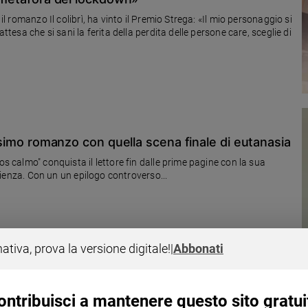
il romanzo Il colibrì, ha vinto il Premio Strega: «Il mio personaggio si
ttesa che si sani la ferita della perdita delle persone care, sceglie di
lissimo romanzo con quella scena finale di eutanasia
os calmo" conquista il lettore fin dalle prime pagine con la sua
silienza. Con un un epilogo controverso...
nativa, prova la versione digitale!
|
Abbonati
ontribuisci a mantenere questo sito gratui