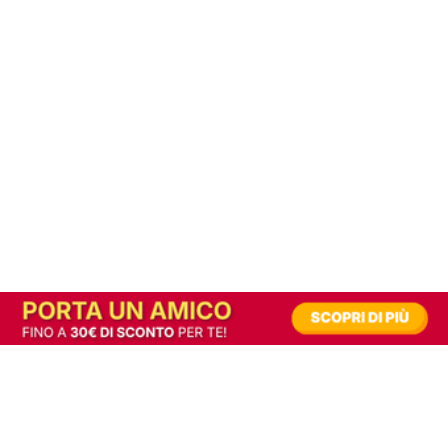
In alternativa, prova la versione digitale!
|
Abbonati
Contribuisci a mantenere questo sito gratuito
Riusciamo a fornire informazione gratuita grazie alla pubblicità erogata dai nostri
partner.
Accettando i consensi richiesti permetti ai nostri partner di creare un'esperienza