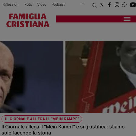
Riflessioni
Foto
Video
Podcast
Privacy Policy
Chi siamo
Contatti
Pubblicità
Attualità
Registrati
Redazione
Italia
IL GIORNALE
Cronaca
Politica
Mondo
Economia
Legalità
e
giustizia
Sport
Interviste
Papa
IL GIORNALE ALLEGA IL "MEIN KAMPF"
Papa
Il Giornale allega il "Mein Kampf" e si giustifica: stiamo
solo facendo la storia