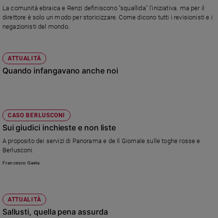
Chiesa
La comunità ebraica e Renzi definiscono "squallida" l'iniziativa. ma per il
Chiesa
direttore è solo un modo per storicizzare. Come dicono tutti i revisionisti e i
negazionisti del mondo.
Fede
e
spiritualità
ATTUALITÀ
Quando infangavano anche noi
Santi
Devozione
e
fede
CASO BERLUSCONI
Parola
Sui giudici inchieste e non liste
del
giorno
A proposito dei servizi di Panorama e de Il Giornale sulle toghe rosse e
Santo
Berlusconi.
del
Francesco Gaeta
giorno
Società
e
ATTUALITÀ
valori
Sallusti, quella pena assurda