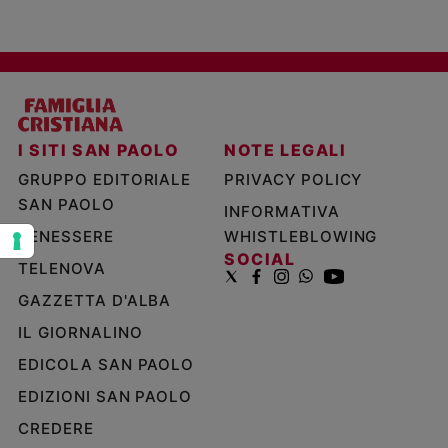
e
giovani
Adolescenza
Bioetica
I SITI SAN PAOLO
NOTE LEGALI
Vai
GRUPPO EDITORIALE
PRIVACY POLICY
SAN PAOLO
INFORMATIVA
BENESSERE
WHISTLEBLOWING
Riflessioni
SOCIAL
TELENOVA
Foto
GAZZETTA D'ALBA
IL GIORNALINO
Video
EDICOLA SAN PAOLO
Podcast
EDIZIONI SAN PAOLO
CREDERE
Privacy