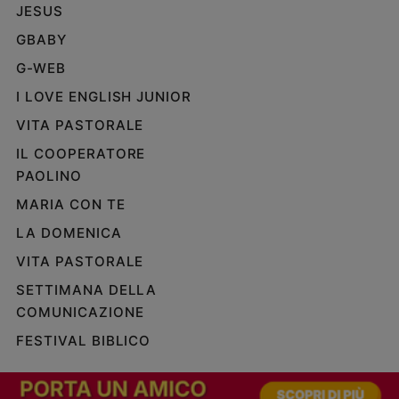
JESUS
Policy
GBABY
Chi
G-WEB
siamo
I LOVE ENGLISH JUNIOR
VITA PASTORALE
Contatti
IL COOPERATORE
PAOLINO
Pubblicità
MARIA CON TE
Registrati
LA DOMENICA
VITA PASTORALE
Redazione
SETTIMANA DELLA
COMUNICAZIONE
Social
FESTIVAL BIBLICO