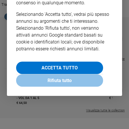
consenso in qualunque momento.
Tra gli ospiti di Gad Lerner il giornalista Vittorio Feltri
Sanremo
2026
Selezionando 'Accetta tutto', vedrai più spesso
EDICOLA SAN PAOLO
annunci su argomenti che ti interessano.
Cinema,
Tv
Selezionando 'Rifiuta tutto', non verranno
e
attivati annunci Google standard basati su
GBABY
FAMIGLIA CRISTIANA
GBABY DIGITA
❮
❯
streaming
cookie o identificatori locali; ove disponibile
€ 34,80
€ 21,90
€ 104,00
€ 83,00
ABBONAMEN
37%
20%
Libri
€ 16,99
potranno essere richiesti annunci limitati.
Musica
Visualizza tutte le riviste
Arte
ACCETTA TUTTO
Famiglia
ed
Rifiuta tutto
educazione
DIARIO G 2026-27
COLLANA ARS
❮
❯
Genitori
LE GRANDI BASILICHE ITALIANE
€ 8,90
1 - 2
- € 8,90
- VOL DA 1 AL 5
€ 18,50
e
€ 64,50
figli
Visualizza tutte le collection
Nonni
Coppia
Scuola