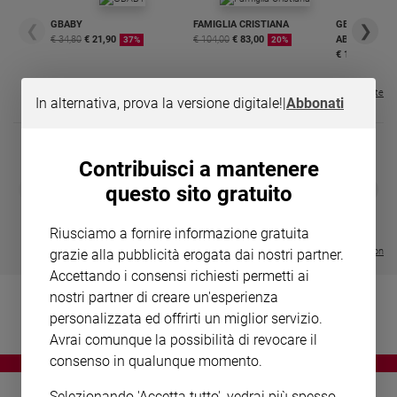
Chiesa
GBABY
FAMIGLIA CRISTIANA
GBABY DIGITA
❮
❯
Chiesa
€ 34,80
€ 21,90
€ 104,00
€ 83,00
ABBONAMEN
37%
20%
€ 16,99
Fede
e
Visualizza tutte le riviste
spiritualità
In alternativa, prova la versione digitale!
|
Abbonati
Santi
Devozione
Contribuisci a mantenere
e
DIARIO G 2026-27
COLLANA ARS
❮
❯
questo sito gratuito
fede
LE GRANDI BASILICHE ITALIANE
€ 8,90
1 - 2
- € 8,90
Parola
- VOL DA 1 AL 5
€ 18,50
€ 64,50
del
Riusciamo a fornire informazione gratuita
giorno
Visualizza tutte le collection
grazie alla pubblicità erogata dai nostri partner.
Santo
Accettando i consensi richiesti permetti ai
del
nostri partner di creare un'esperienza
giorno
personalizzata ed offrirti un miglior servizio.
Avrai comunque la possibilità di revocare il
Società
consenso in qualunque momento.
e
valori
Selezionando 'Accetta tutto', vedrai più spesso