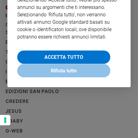
Ambiente
annunci su argomenti che ti interessano.
e
Selezionando 'Rifiuta tutto', non verranno
I SITI SAN PAOLO
NOTE LEGALI
Creato
attivati annunci Google standard basati su
GRUPPO EDITORIALE
PRIVACY POLICY
Volontariato
cookie o identificatori locali; ove disponibile
SAN PAOLO
Diritti
INFORMATIVA
potranno essere richiesti annunci limitati.
Aziende
BENESSERE
WHISTLEBLOWING
di
SOCIAL
TELENOVA
valore
ACCETTA TUTTO
GAZZETTA D'ALBA
Caso
della
Rifiuta tutto
IL GIORNALINO
settimana
EDICOLA SAN PAOLO
Migranti
Diversità
EDIZIONI SAN PAOLO
e
CREDERE
inclusione
JESUS
Costume
GBABY
Cultura
e
G-WEB
spettacoli