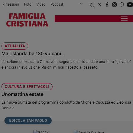
Riflessioni
Foto
Video
Podcast
Privacy Policy
Chi siamo
Contatti
Pubblicità
Attualità
Registrati
Redazione
Italia
ISLANDA
Cronaca
ATTUALITÀ
Politica
Ma l'Islanda ha 130 vulcani...
Mondo
L'eruzione del vulcano Grimsvötn segnala che l'Islanda è una terra "giovane"
Economia
e ancora in evoluzione. Rischi minori rispetto al passato.
Legalità
e
giustizia
CULTURA E SPETTACOLI
Sport
Unomattina estate
Interviste
La nuova puntata del programma condotto da Michele Cucuzza ed Eleonora
Daniele
Papa
Papa
EDICOLA SAN PAOLO