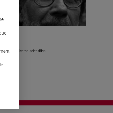
re
nque
omenti
giustizia e ricerca scientifica.
le