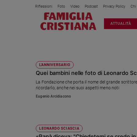
Riflessioni
Foto
Video
Podcast
Privacy Policy
Chi
Attualità
ATTUALITÀ
Italia
Cronaca
Politica
LEONARDO SCIASCIA
Mondo
Economia
L'ANNIVERSARIO
Quei bambini nelle foto di Leonardo Sc
Legalità
e
La Fondazione che porta il nome del grande scrittore l
giustizia
ricordarlo, anche nei suoi aspetti meno noti
Sport
Eugenio Arcidiacono
Interviste
Papa
Papa
LEONARDO SCIASCIA
«Papà diceva: "Chiedetemi se credo in