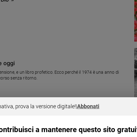
e oggi
ensione, e un libro profetico. Ecco perché il 1974 è una anno di
rcorso senza ritorno.
nativa, prova la versione digitale!
|
Abbonati
ontribuisci a mantenere questo sito gratui
ma anche la gente comune: a Barcellona Pozzo di Gotto (Messina) i