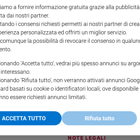
grafia.
iamo a fornire informazione gratuita grazie alla pubblicità
ta dai nostri partner.
tando i consensi richiesti permetti ai nostri partner di crea
perienza personalizzata ed offrirti un miglior servizio.
 comunque la possibilità di revocare il consenso in qualu
nto.
ionando 'Accetta tutto', vedrai più spesso annunci su arg
r ricordare lo scrittore siciliano organizza tre conversazioni su diritto, 
i interessano.
ionando 'Rifiuta tutto', non verranno attivati annunci Goog
ard basati su cookie o identificatori locali; ove disponibile
nno essere richiesti annunci limitati.
ACCETTA TUTTO
Rifiuta tutto
NOTE LEGALI