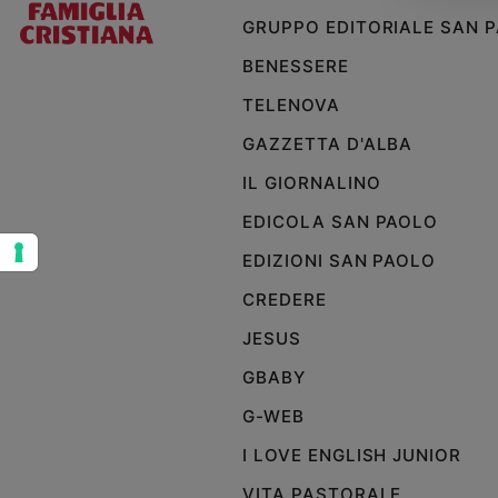
GRUPPO EDITORIALE SAN 
Sanremo
2026
BENESSERE
Cinema,
TELENOVA
Tv
e
GAZZETTA D'ALBA
streaming
IL GIORNALINO
Libri
Musica
EDICOLA SAN PAOLO
Arte
EDIZIONI SAN PAOLO
Famiglia
CREDERE
ed
educazione
JESUS
Genitori
GBABY
e
figli
G-WEB
Nonni
I LOVE ENGLISH JUNIOR
Coppia
VITA PASTORALE
Scuola