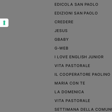
EDICOLA SAN PAOLO
Sanremo
2026
EDIZIONI SAN PAOLO
Cinema,
CREDERE
Tv
e
JESUS
streaming
GBABY
Libri
Musica
G-WEB
Arte
I LOVE ENGLISH JUNIOR
Famiglia
VITA PASTORALE
ed
educazione
IL COOPERATORE PAOLINO
Genitori
MARIA CON TE
e
LA DOMENICA
figli
Nonni
VITA PASTORALE
Coppia
SETTIMANA DELLA COMUN
Scuola