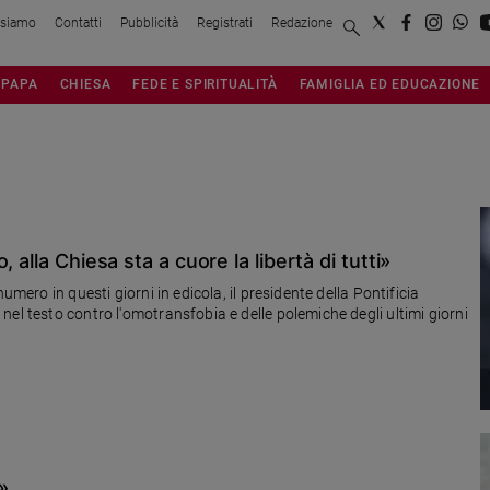
 siamo
Contatti
Pubblicità
Registrati
Redazione
PAPA
CHIESA
FEDE E SPIRITUALITÀ
FAMIGLIA ED EDUCAZIONE
 alla Chiesa sta a cuore la libertà di tutti»
umero in questi giorni in edicola, il presidente della Pontificia
el testo contro l'omotransfobia e delle polemiche degli ultimi giorni
e»