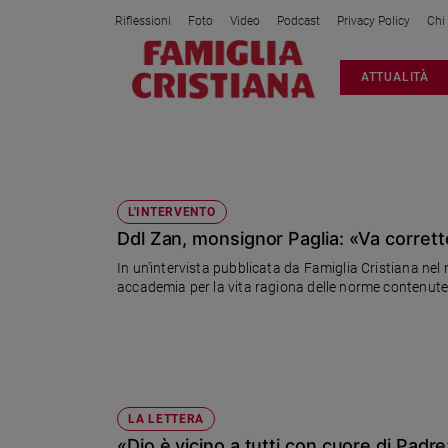
Riflessioni
Foto
Video
Podcast
Privacy Policy
Chi
Attualità
ATTUALITÀ
Italia
Cronaca
Politica
LESBICHE
Mondo
Economia
L'INTERVENTO
Ddl Zan, monsignor Paglia: «Va corretto,
Legalità
e
In un'intervista pubblicata da Famiglia Cristiana nel n
giustizia
accademia per la vita ragiona delle norme contenute n
Sport
Interviste
Papa
Papa
LA LETTERA
«Dio è vicino a tutti con cuore di Padr