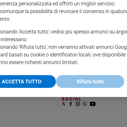
perienza personalizzata ed offrirti un miglior servizio.
VOL. 1 - 2
MAGNIFICA HUMANITAS -
L'INTELLIGENZA
PRE
€ 18,50
ENCICLICA PAPALE
€ 27,50
SANT
 comunque la possibilità di revocare il consenso in qualu
€ 2,90
A 10
nto.
€ 24
ionando 'Accetta tutto', vedrai più spesso annunci su arg
i interessano.
ionando 'Rifiuta tutto', non verranno attivati annunci Goog
ard basati su cookie o identificatori locali; ove disponibile
nno essere richiesti annunci limitati.
NOTE LEGALI
ACCETTA TUTTO
Rifiuta tutto
PAOLO
PRIVACY POLICY
INFORMATIVA WHISTLEBL
SOCIAL