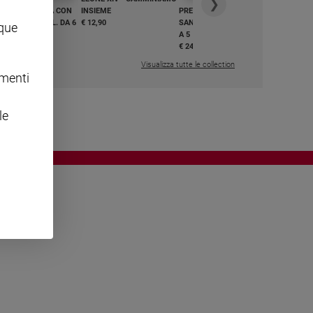
❯
GHIAMO MARIA CON
INSIEME
PREGHIAMO MARIA CON
I E BEATI - VOL. DA 6
€ 12,90
SANTI E BEATI - VOL. DA 1
nque
A 5
,50
€ 24,50
Visualizza tutte le collection
omenti
le
OWING