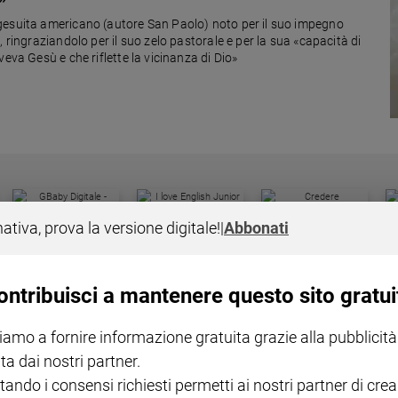
gesuita americano (autore San Paolo) noto per il suo impegno
 ringraziandolo per il suo zelo pastorale e per la sua «capacità di
eva Gesù e che riflette la vicinanza di Dio»
I LOVE ENGLISH JUNIOR
CREDERE
IL G
nativa, prova la versione digitale!
|
Abbonati
GBABY DIGITALE -
€ 69,00
€ 43,90
€ 98,80
€ 49,90
€ 11
35%
49%
ABBONAMENTO ANNUALE
€ 16,99
ontribuisci a mantenere questo sito gratui
iamo a fornire informazione gratuita grazie alla pubblicità
ta dai nostri partner.
tando i consensi richiesti permetti ai nostri partner di crea
COLLANA ARSENIO LUPIN
QUID+ ALLENIAMO