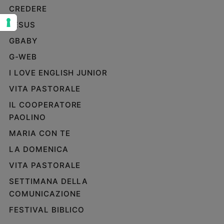
CREDERE
Sanremo
2026
JESUS
Cinema,
GBABY
Tv
G-WEB
e
streaming
I LOVE ENGLISH JUNIOR
Libri
VITA PASTORALE
Musica
IL COOPERATORE
Arte
PAOLINO
Famiglia
MARIA CON TE
ed
educazione
LA DOMENICA
Genitori
VITA PASTORALE
e
SETTIMANA DELLA
figli
COMUNICAZIONE
Nonni
FESTIVAL BIBLICO
Coppia
Scuola