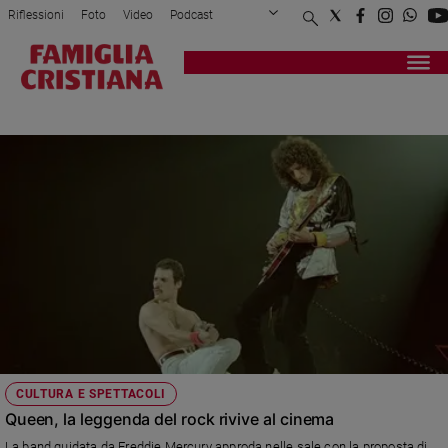
Riflessioni
Foto
Video
Podcast
Privacy Policy
Chi siamo
Contatti
Pubblicità
Attualità
Registrati
Redazione
Italia
LIVE IN MONTREAL
Cronaca
Politica
Mondo
Economia
Legalità
e
giustizia
Sport
Interviste
Papa
CULTURA E SPETTACOLI
Papa
Queen, la leggenda del rock rivive al cinema
La band guidata da Freddie Mercury approda nelle sale con la proposta di