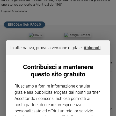
Chiesa
uno storico concerto a Montreal del 1981.
Chiesa
Eugenio Arcidiacono
Fede
e
EDICOLA SAN PAOLO
spiritualità
Santi
GBABY
FAMIGLIA CRISTIANA
GBABY DIGITA
❮
❯
Devozione
In alternativa, prova la versione digitale!
|
Abbonati
€ 34,80
€ 21,90
€ 104,00
€ 83,00
ABBONAMEN
37%
20%
e
€ 16,99
fede
Parola
Visualizza tutte le riviste
Contribuisci a mantenere
del
questo sito gratuito
giorno
Santo
del
Riusciamo a fornire informazione gratuita
DIARIO G 2026-27
COLLANA ARS
❮
❯
giorno
grazie alla pubblicità erogata dai nostri partner.
LE GRANDI BASILICHE ITALIANE
€ 8,90
1 - 2
- € 8,90
Accettando i consensi richiesti permetti ai
- VOL DA 1 AL 5
€ 18,50
Società
€ 64,50
nostri partner di creare un'esperienza
e
Visualizza tutte le collection
personalizzata ed offrirti un miglior servizio.
valori