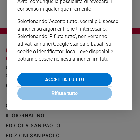
Avrai comunque la possibilità di revocare il
Ambiente
consenso in qualunque momento.
e
Creato
Selezionando 'Accetta tutto', vedrai più spesso
Volontariato
annunci su argomenti che ti interessano.
Diritti
Selezionando 'Rifiuta tutto', non verranno
Aziende
attivati annunci Google standard basati su
di
cookie o identificatori locali; ove disponibile
valore
I SITI SAN PAOLO
NOTE LEGALI
potranno essere richiesti annunci limitati.
Caso
GRUPPO EDITORIALE
PRIVACY POLICY
della
SAN PAOLO
settimana
INFORMATIVA
ACCETTA TUTTO
Migranti
BENESSERE
WHISTLEBLOWING
SOCIAL
Diversità
Rifiuta tutto
TELENOVA
e
GAZZETTA D'ALBA
inclusione
Costume
IL GIORNALINO
EDICOLA SAN PAOLO
Cultura
e
EDIZIONI SAN PAOLO
spettacoli