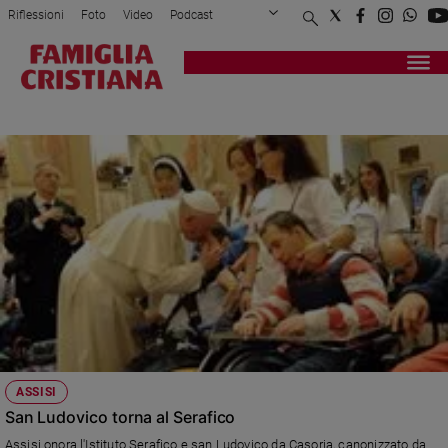
Riflessioni
Foto
Video
Podcast
Privacy Policy
Chi siamo
Contatti
Pubblicità
Attualità
Registrati
Redazione
Italia
LUDOVICO DA CASORIA
Cronaca
Politica
Mondo
Economia
Legalità
e
giustizia
Sport
Interviste
Papa
ASSISI
Papa
San Ludovico torna al Serafico
Assisi onora l'Istituto Serafico e san Ludovico da Casoria, canonizzato da