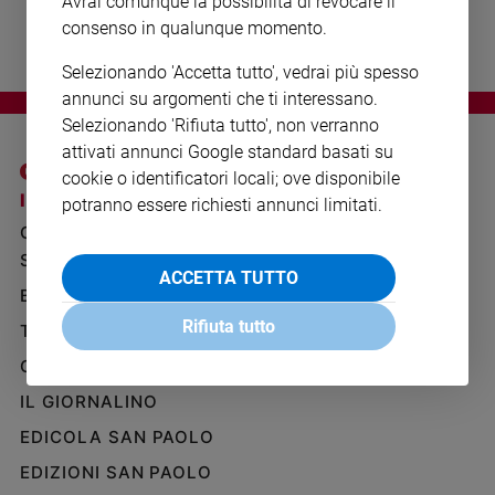
Avrai comunque la possibilità di revocare il
Ambiente
consenso in qualunque momento.
e
Creato
Selezionando 'Accetta tutto', vedrai più spesso
Volontariato
annunci su argomenti che ti interessano.
Diritti
Selezionando 'Rifiuta tutto', non verranno
Aziende
attivati annunci Google standard basati su
di
cookie o identificatori locali; ove disponibile
valore
I SITI SAN PAOLO
NOTE LEGALI
potranno essere richiesti annunci limitati.
Caso
GRUPPO EDITORIALE
PRIVACY POLICY
della
SAN PAOLO
INFORMATIVA
settimana
ACCETTA TUTTO
BENESSERE
WHISTLEBLOWING
Migranti
SOCIAL
Rifiuta tutto
Diversità
TELENOVA
e
GAZZETTA D'ALBA
inclusione
IL GIORNALINO
Costume
EDICOLA SAN PAOLO
Cultura
e
EDIZIONI SAN PAOLO
spettacoli