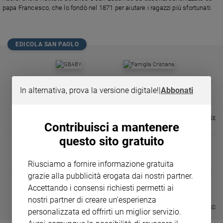
Chiesa
papa Francesco, che lo fondò nel 1871 per aiutare i ragazzi più sfortunati.
Chiesa
Fede
EDICOLA SAN PAOLO
e
spiritualità
Santi
GBABY
FAMIGLIA CRISTIANA
GBABY DIGITA
❮
❯
Devozione
€ 34,80
€ 21,90
€ 104,00
€ 83,00
ABBONAMEN
37%
20%
In alternativa, prova la versione digitale!
|
Abbonati
e
€ 16,99
fede
Visualizza tutte le riviste
Parola
Contribuisci a mantenere
del
questo sito gratuito
giorno
Santo
Riusciamo a fornire informazione gratuita
del
DIARIO G 2026-27
COLLANA ARS
❮
❯
giorno
grazie alla pubblicità erogata dai nostri partner.
LE GRANDI BASILICHE ITALIANE
€ 8,90
1 - 2
- € 8,90
- VOL DA 1 AL 5
€ 18,50
Accettando i consensi richiesti permetti ai
€ 64,50
Società
nostri partner di creare un'esperienza
e
Visualizza tutte le collection
personalizzata ed offrirti un miglior servizio.
valori