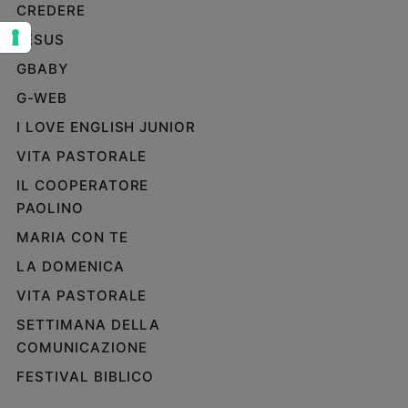
CREDERE
Sanremo
JESUS
2026
Cinema,
GBABY
Tv
G-WEB
e
streaming
I LOVE ENGLISH JUNIOR
Libri
VITA PASTORALE
Musica
IL COOPERATORE
Arte
PAOLINO
Famiglia
MARIA CON TE
ed
educazione
LA DOMENICA
VITA PASTORALE
Genitori
e
SETTIMANA DELLA
figli
COMUNICAZIONE
Nonni
FESTIVAL BIBLICO
Coppia
Scuola