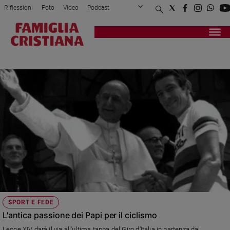
Riflessioni
Foto
Video
Podcast
Privacy Policy
Chi siamo
Contatti
Pubblicità
Attualità
Registrati
Redazione
Italia
MADONNA DEL GHISALLO
Cronaca
Politica
Mondo
Economia
Legalità
e
giustizia
Sport
Interviste
Papa
SPORT E FEDE
Papa
L'antica passione dei Papi per il ciclismo
Leone XIV darà il via all'ultima tappa del Giro d'Italia in partenza dal