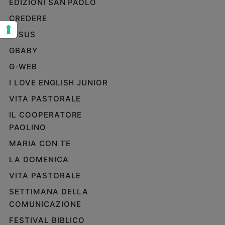
EDIZIONI SAN PAOLO
Sanremo
CREDERE
2026
JESUS
Cinema,
Tv
GBABY
e
G-WEB
streaming
Libri
I LOVE ENGLISH JUNIOR
Musica
VITA PASTORALE
Arte
IL COOPERATORE
PAOLINO
Famiglia
ed
MARIA CON TE
educazione
LA DOMENICA
Genitori
e
VITA PASTORALE
figli
SETTIMANA DELLA
Nonni
COMUNICAZIONE
Coppia
FESTIVAL BIBLICO
Scuola