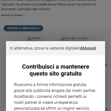
Chiesa
Vaticano, ma diversi suoi predecessori hanno avuto l'occasione di
Chiesa
incontrare i campioni del ciclismo.
Roberto Zichittella
Fede
e
spiritualità
EDICOLA SAN PAOLO
Santi
Devozione
GBABY
FAMIGLIA CRISTIANA
GBABY DIGITA
❮
❯
In alternativa, prova la versione digitale!
|
Abbonati
e
€ 34,80
€ 21,90
€ 104,00
€ 83,00
ABBONAMEN
37%
20%
fede
€ 16,99
Parola
del
Visualizza tutte le riviste
Contribuisci a mantenere
giorno
questo sito gratuito
Santo
del
Riusciamo a fornire informazione gratuita
giorno
DIARIO G 2026-27
COLLANA ARS
grazie alla pubblicità erogata dai nostri partner.
❮
❯
LE GRANDI BASILICHE ITALIANE
€ 8,90
1 - 2
- € 8,90
Accettando i consensi richiesti permetti ai
Società
- VOL DA 1 AL 5
€ 18,50
e
nostri partner di creare un'esperienza
€ 64,50
valori
personalizzata ed offrirti un miglior servizio.
Visualizza tutte le collection