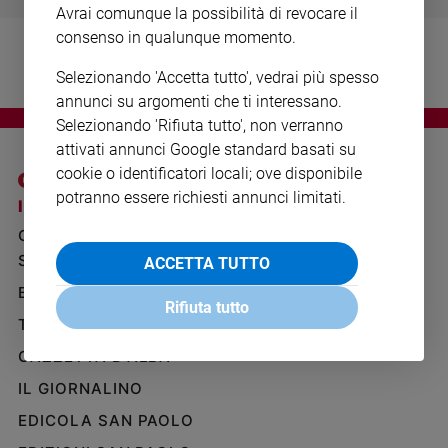
Avrai comunque la possibilità di revocare il
Ambiente
e
consenso in qualunque momento.
Creato
Selezionando 'Accetta tutto', vedrai più spesso
Volontariato
annunci su argomenti che ti interessano.
Diritti
Selezionando 'Rifiuta tutto', non verranno
Aziende
attivati annunci Google standard basati su
di
cookie o identificatori locali; ove disponibile
valore
potranno essere richiesti annunci limitati.
Caso
I SITI SAN PAOLO
NOTE LEGALI
della
GRUPPO EDITORIALE
PRIVACY POLICY
settimana
SAN PAOLO
ACCETTA TUTTO
INFORMATIVA
Migranti
BENESSERE
WHISTLEBLOWING
Diversità
Rifiuta tutto
SOCIAL
e
TELENOVA
inclusione
GAZZETTA D'ALBA
Costume
IL GIORNALINO
Cultura
EDICOLA SAN PAOLO
e
spettacoli