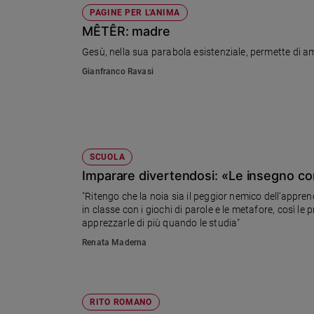
PAGINE PER L'ANIMA
MÊTÊR: madre
Gesù, nella sua parabola esistenziale, permette di am
Gianfranco Ravasi
SCUOLA
Imparare divertendosi: «Le insegno com
"Ritengo che la noia sia il peggior nemico dell’appre
in classe con i giochi di parole e le metafore, così l
apprezzarle di più quando le studia"
Renata Maderna
RITO ROMANO