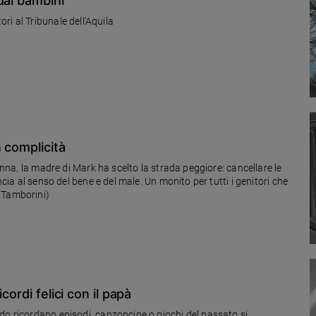
dai bambini
ttori al Tribunale dell'Aquila
 complicità
danna, la madre di Mark ha scelto la strada peggiore: cancellare le
ncia al senso del bene e del male. Un monito per tutti i genitori che
 Tamborini)
cordi felici con il papà
do ricordano episodi, canzoncine o giochi del passato si