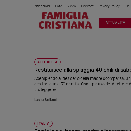
Riflessioni
Foto
Video
Podcast
Privacy Policy
Chi
Attualità
ATTUALITÀ
Italia
Cronaca
Politica
MADRE
Mondo
Economia
ATTUALITÀ
Restituisce alla spiaggia 40 chili di sa
Legalità
e
Adempiendo al desiderio della madre scomparsa, una 
giustizia
genitori quasi 50 anni fa. Con il plauso del direttore 
Sport
proteggere»
Interviste
Laura Bellomi
Papa
Papa
ITALIA