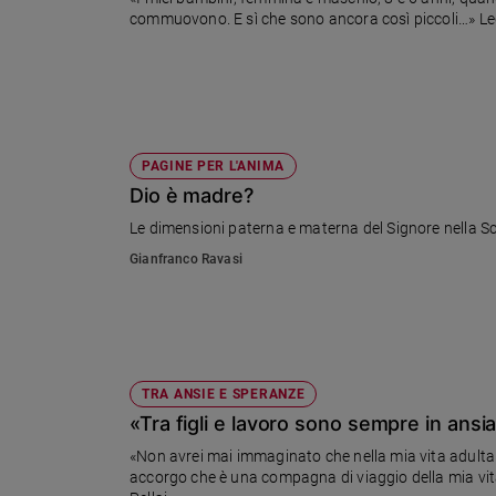
Ambiente
commuovono. E sì che sono ancora così piccoli…» Legg
e
Creato
Volontariato
Diritti
Aziende
PAGINE PER L'ANIMA
di
Dio è madre?
valore
Caso
Le dimensioni paterna e materna del Signore nella Sc
della
Gianfranco Ravasi
settimana
Migranti
Diversità
e
inclusione
TRA ANSIE E SPERANZE
Costume
«Tra figli e lavoro sono sempre in ansi
Cultura
«Non avrei mai immaginato che nella mia vita adulta l
e
accorgo che è una compagna di viaggio della mia vita
spettacoli