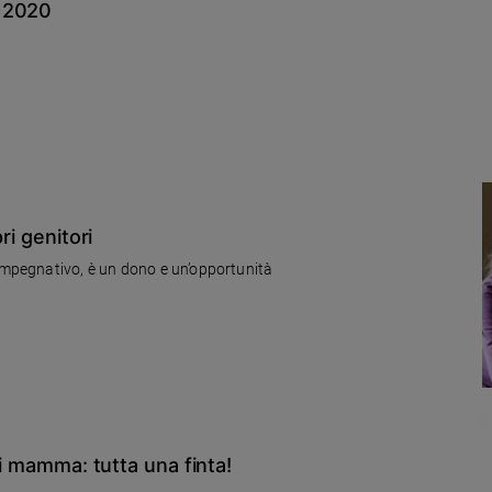
e 2020
ri genitori
 impegnativo, è un dono e un’opportunità
di mamma: tutta una finta!