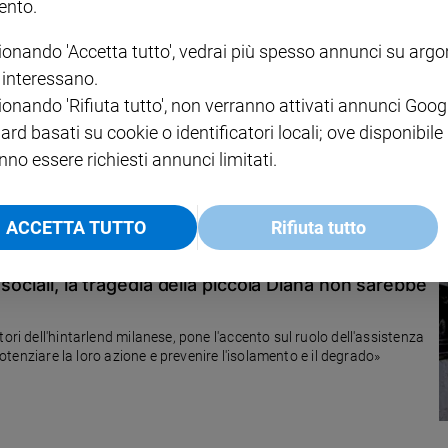
nto.
ionando 'Accetta tutto', vedrai più spesso annunci su arg
i suoi genitori malati
i interessano.
ionando 'Rifiuta tutto', non verranno attivati annunci Goog
ard basati su cookie o identificatori locali; ove disponibile
nno essere richiesti annunci limitati.
ACCETTA TUTTO
Rifiuta tutto
sociali, la tragedia della piccola Diana non sarebbe
ori dell'hintarlend milanese, pone l'accento sul ruolo dell'assistenza
 potenziare la loro azione e prevenire l'isolamento e il degrado»