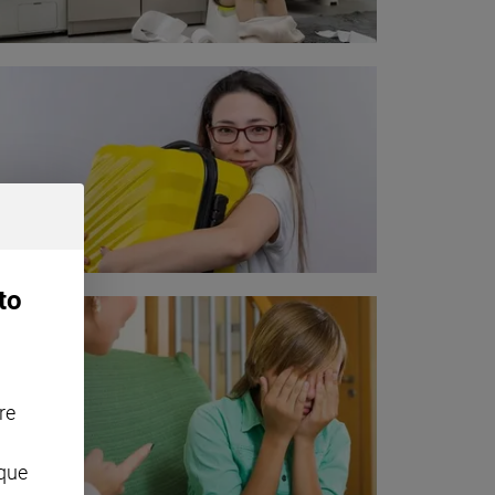
to
re
nque