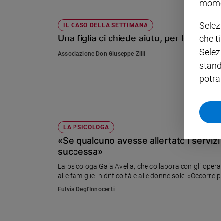
mome
Policy
Selez
IL CASO DELLA SETTIMANA
Una figlia ci chiede aiuto, per lei e per 
che t
Chi
Selez
Associazione Don Giuseppe Zilli
siamo
stand
potra
Contatti
Pubblicità
LA PSICOLOGA
Registrati
«Se qualcuno avesse allertato i servizi 
successa»
Redazione
La psicologa Gaia Avella, che collabora con gli operat
alle famiglie in difficoltà e alle donne sole: «Occorre
Social
Fulvia Degl'Innocenti