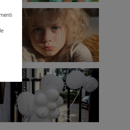
omenti
le