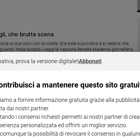
gli, che brutta scena
ava due zaini con le rotelle. Era esile e piccolina e si vedeva che
 sguardo imbarazzata» Leggi la risposta Renata Maderna giornalista,
nativa, prova la versione digitale!
|
Abbonati
ontribuisci a mantenere questo sito gratui
i del mio bambino con i genitali?»
iamo a fornire informazione gratuita grazie alla pubblicità
ta dai nostri partner.
a delle erezioni e si tocchi i genitali. Capita al mattino al risveglio
a tivù. Spinta dall'imbarazzo l'ho sgridato, ma in realtà non so
tando i consensi richiesti permetti ai nostri partner di crea
perienza personalizzata ed offrirti un miglior servizio.
 comunque la possibilità di revocare il consenso in qualu