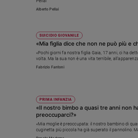
Pellai
Sanremo
Alberto Pellai
2026
Cinema,
Tv
SUICIDIO GIOVANILE
e
streaming
«Mia figlia dice che non ne può più e 
Libri
«Pochi giorni fa nostra figlia Gaia, 17 anni, ci ha d
Musica
volta. Ma la sua non è una vita terribile, all'apparenz
Arte
Fabrizio Fantoni
Famiglia
ed
educazione
PRIMA INFANZIA
Genitori
«Il nostro bimbo a quasi tre anni non 
e
figli
preoccuparci?»
Nonni
«Mia moglie è preoccupata: il nostro bambino di qua
Coppia
cuginetta più piccola ha già superato il pannolino. M
Scuola