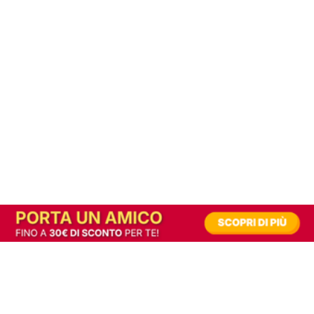
In alternativa, prova la versione digitale!
|
Abbonati
Contribuisci a mantenere questo sito gratuito
Riusciamo a fornire informazione gratuita grazie alla pubblicità erogata dai nostri
partner.
Accettando i consensi richiesti permetti ai nostri partner di creare un'esperienza