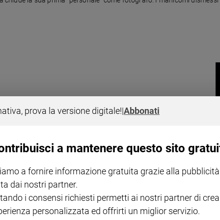
ciò che sono stati i "manicomi" e di ciò che vi avveniva dentro. Ma il
nativa, prova la versione digitale!
|
Abbonati
.
ontribuisci a mantenere questo sito gratui
iamo a fornire informazione gratuita grazie alla pubblicità
ta dai nostri partner.
tando i consensi richiesti permetti ai nostri partner di crea
cis Ford Coppola
perienza personalizzata ed offrirti un miglior servizio.