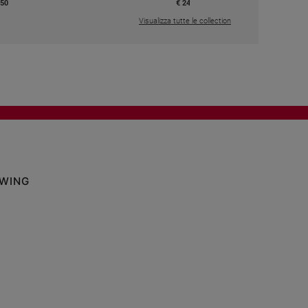
,50
€ 24,50
Visualizza tutte le collection
OWING