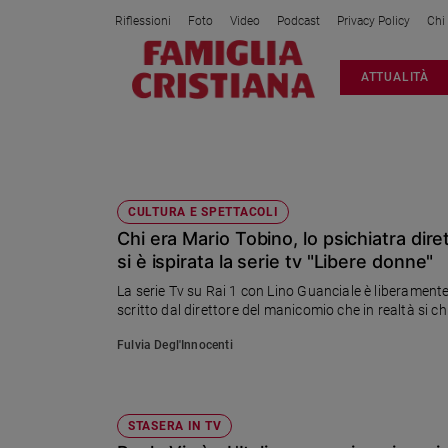
Riflessioni
Foto
Video
Podcast
Privacy Policy
Chi
Attualità
ATTUALITÀ
Italia
Cronaca
Politica
MANICOMIO
Mondo
Economia
CULTURA E SPETTACOLI
Chi era Mario Tobino, lo psichiatra dir
Legalità
e
si è ispirata la serie tv "Libere donne"
giustizia
La serie Tv su Rai 1 con Lino Guanciale è liberament
Sport
scritto dal direttore del manicomio che in realtà si 
Interviste
Fulvia Degl'Innocenti
Papa
Papa
STASERA IN TV