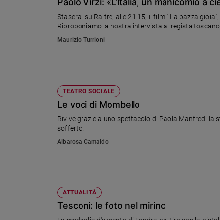
Chiesa
Paolo Virzì: «L'Italia, un manicomio a c
Stasera, su Raitre, alle 21.15, il film " La pazza gio
Chiesa
Riproponiamo la nostra intervista al regista toscano i
Fede
Maurizio Turrioni
e
spiritualità
Santi
Devozione
TEATRO SOCIALE
e
Le voci di Mombello
fede
Rivive grazie a uno spettacolo di Paola Manfredi la s
Parola
sofferto.
del
giorno
Albarosa Camaldo
Santo
del
giorno
ATTUALITÀ
Società
e
Tesconi: le foto nel mirino
valori
La medaglia d'argento di Londra nel tiro con la pisto