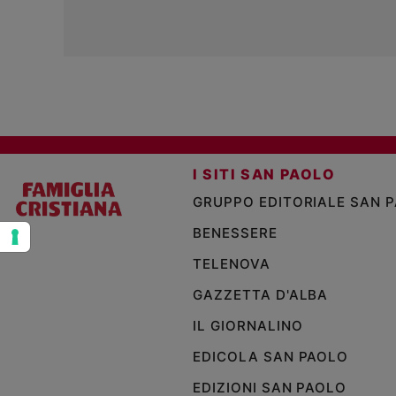
e
giovani
Adolescenza
Bioetica
Vai
I SITI SAN PAOLO
GRUPPO EDITORIALE SAN 
Riflessioni
BENESSERE
Foto
TELENOVA
GAZZETTA D'ALBA
Video
IL GIORNALINO
Podcast
EDICOLA SAN PAOLO
EDIZIONI SAN PAOLO
Privacy