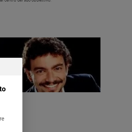
to
re