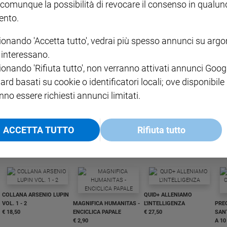
 comunque la possibilità di revocare il consenso in qualu
nto.
ionando 'Accetta tutto', vedrai più spesso annunci su arg
i interessano.
ionando 'Rifiuta tutto', non verranno attivati annunci Goog
ard basati su cookie o identificatori locali; ove disponibile
nno essere richiesti annunci limitati.
I LOVE ENGLISH JUNIOR
CREDERE
IL G
GBABY DIGITALE -
€ 69,00
€ 43,90
€ 98,80
€ 49,90
€ 11
35%
49%
ABBONAMENTO ANNUALE
€ 16,99
ACCETTA TUTTO
Rifiuta tutto
COLLANA ARSENIO LUPIN
QUID+ ALLENIAMO
VOL. 1 - 2
MAGNIFICA HUMANITAS -
L'INTELLIGENZA
PRE
€ 18,50
ENCICLICA PAPALE
€ 27,50
SANT
€ 2,90
A 10