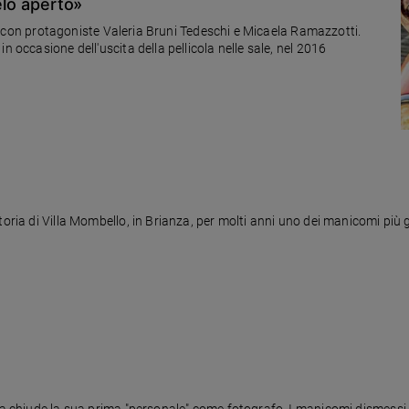
ielo aperto»
ia", con protagoniste Valeria Bruni Tedeschi e Micaela Ramazzotti.
n occasione dell'uscita della pellicola nelle sale, nel 2016
toria di Villa Mombello, in Brianza, per molti anni uno dei manicomi più g
la chiude la sua prima "personale" come fotografo. I manicomi dismessi a