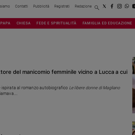
 siamo
Contatti
Pubblicità
Registrati
Redazione
PAPA
CHIESA
FEDE E SPIRITUALITÀ
FAMIGLIA ED EDUCAZIONE
ettore del manicomio femminile vicino a Lucca a cui
e ispirata al romanzo autobiografico
Le libere donne di Magliano
chiamava….