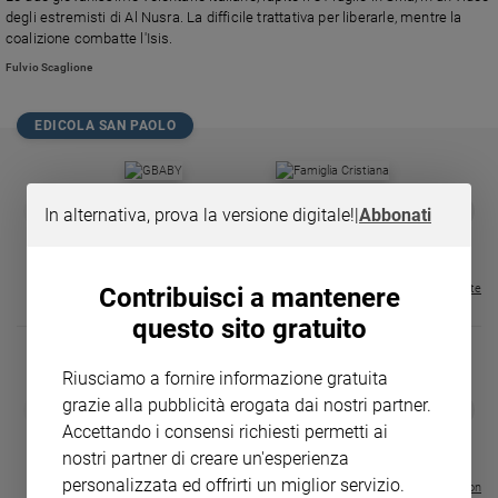
Chiesa
degli estremisti di Al Nusra. La difficile trattativa per liberarle, mentre la
Chiesa
coalizione combatte l'Isis.
Fulvio Scaglione
Fede
e
spiritualità
EDICOLA SAN PAOLO
Santi
Devozione
GBABY
FAMIGLIA CRISTIANA
GBABY DIGITA
❮
❯
In alternativa, prova la versione digitale!
|
Abbonati
e
€ 34,80
€ 21,90
€ 104,00
€ 83,00
ABBONAMEN
37%
20%
fede
€ 16,99
Parola
Visualizza tutte le riviste
del
Contribuisci a mantenere
giorno
questo sito gratuito
Santo
del
Riusciamo a fornire informazione gratuita
giorno
DIARIO G 2026-27
COLLANA ARS
grazie alla pubblicità erogata dai nostri partner.
❮
❯
LE GRANDI BASILICHE ITALIANE
€ 8,90
1 - 2
- € 8,90
Accettando i consensi richiesti permetti ai
Società
- VOL DA 1 AL 5
€ 18,50
e
nostri partner di creare un'esperienza
€ 64,50
valori
personalizzata ed offrirti un miglior servizio.
Visualizza tutte le collection