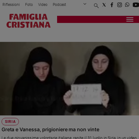
Riflessioni
Foto
Video
Podcast
Privacy Policy
Chi siamo
Contatti
Pubblicità
Attualità
Registrati
Redazione
Italia
MARZULLO
Cronaca
Politica
Mondo
Economia
Legalità
e
giustizia
Sport
Interviste
Papa
SIRIA
Papa
Greta e Vanessa, prigioniere ma non vinte
Le due giovanissime volontarie italiane, rapite il 31 luglio in Siria, in un video