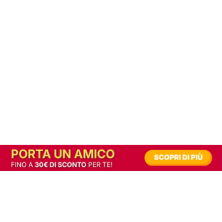
In alternativa, prova la versione digitale!
|
Abbonati
Contribuisci a mantenere questo sito gratuito
Riusciamo a fornire informazione gratuita grazie alla pubblicità erogata dai nostri
partner.
Accettando i consensi richiesti permetti ai nostri partner di creare un'esperienza