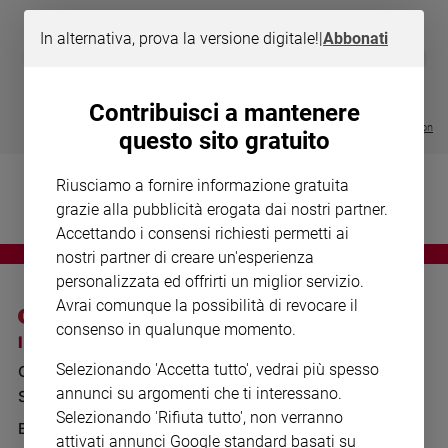
Chiesa
Chiesa
In alternativa, prova la versione digitale!
|
Abbonati
DIARIO G 2026-27
COLLANA ARS
❮
❯
LE GRANDI BASILICHE ITALIANE
€ 8,90
1 - 2
- € 8,90
Fede
- VOL DA 1 AL 5
€ 18,50
e
€ 64,50
Contribuisci a mantenere
spiritualità
Visualizza tutte le collection
questo sito gratuito
Santi
Devozione
Riusciamo a fornire informazione gratuita
e
grazie alla pubblicità erogata dai nostri partner.
fede
Accettando i consensi richiesti permetti ai
Parola
nostri partner di creare un'esperienza
del
personalizzata ed offrirti un miglior servizio.
giorno
Avrai comunque la possibilità di revocare il
Santo
consenso in qualunque momento.
del
I SITI SAN PAOLO
NOTE LEGALI
giorno
Selezionando 'Accetta tutto', vedrai più spesso
GRUPPO EDITORIALE
PRIVACY POLICY
annunci su argomenti che ti interessano.
Società
SAN PAOLO
INFORMATIVA
e
Selezionando 'Rifiuta tutto', non verranno
valori
BENESSERE
WHISTLEBLOWING
attivati annunci Google standard basati su