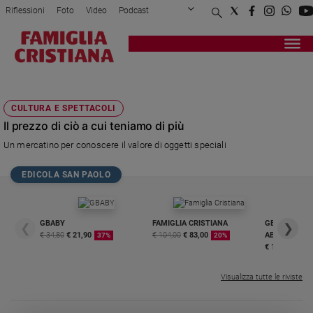
Riflessioni
Foto
Video
Podcast
Privacy Policy
Chi siamo
Contatti
Pubblicità
Attualità
Registrati
Redazione
Italia
MATTEO CACCIA
Cronaca
CULTURA E SPETTACOLI
Politica
Il prezzo di ciò a cui teniamo di più
Mondo
Un mercatino per conoscere il valore di oggetti speciali
Economia
Legalità
EDICOLA SAN PAOLO
e
giustizia
Sport
GBABY
FAMIGLIA CRISTIANA
GBABY DIGITA
❮
❯
Interviste
€ 34,80
€ 21,90
€ 104,00
€ 83,00
ABBONAMEN
37%
20%
€ 16,99
Papa
Visualizza tutte le riviste
Papa