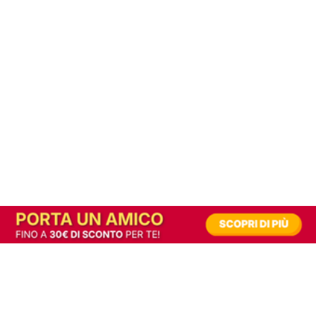
In alternativa, prova la versione digitale!
|
Abbonati
Contribuisci a mantenere questo sito gratuito
Riusciamo a fornire informazione gratuita grazie alla pubblicità erogata dai nostri
partner.
Accettando i consensi richiesti permetti ai nostri partner di creare un'esperienza