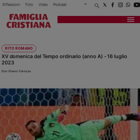
Riflessioni
Foto
Video
Podcast
Privacy Policy
Chi siamo
Contatti
Pubblicità
Attualità
Registrati
Redazione
Italia
METAFORA
Cronaca
RITO ROMANO
Politica
XV domenica del Tempo ordinario (anno A) - 16 luglio
Mondo
2023
Economia
Don Gianni Carozza
Legalità
e
giustizia
Sport
Interviste
Papa
Papa