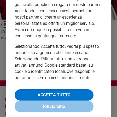
Ambiente
grazie alla pubblicità erogata dai nostri partner.
e
Accettando i consensi richiesti permetti ai
Creato
nostri partner di creare un'esperienza
Volontariato
personalizzata ed offrirti un miglior servizio.
FEDE E SPIRITUALITÀ
Diritti
Avrai comunque la possibilità di revocare il
In che senso, per il Papa, la Chiesa è donna?
Aziende
consenso in qualunque momento.
Pino Lorizio
di
valore
Selezionando 'Accetta tutto', vedrai più spesso
annunci su argomenti che ti interessano.
Caso
della
Selezionando 'Rifiuta tutto', non verranno
settimana
attivati annunci Google standard basati su
Migranti
cookie o identificatori locali; ove disponibile
Diversità
potranno essere richiesti annunci limitati.
e
inclusione
ACCETTA TUTTO
Costume
I SITI SAN PAOLO
NOTE LEGALI
Rifiuta tutto
Cultura
e
GRUPPO EDITORIALE
PRIVACY POLICY
spettacoli