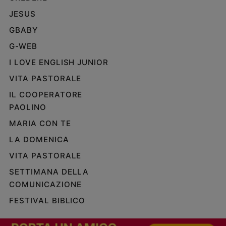
e
JESUS
giovani
GBABY
Adolescenza
G-WEB
Bioetica
I LOVE ENGLISH JUNIOR
VITA PASTORALE
Vai
IL COOPERATORE
PAOLINO
Riflessioni
MARIA CON TE
LA DOMENICA
Foto
VITA PASTORALE
Video
SETTIMANA DELLA
COMUNICAZIONE
Podcast
FESTIVAL BIBLICO
Privacy