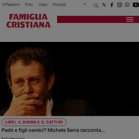
Riflessioni
Foto
Video
Podcast
Privacy Policy
Chi siamo
Contatti
Pubblicità
Attualità
Registrati
Redazione
Italia
MICHELE SERRA
Cronaca
Politica
Mondo
Economia
Legalità
e
giustizia
Sport
Interviste
Papa
LIBRI, IL BUONO E IL CATTIVO
Papa
Padri e figli nemici? Michele Serra racconta...
Paolo Perazzolo