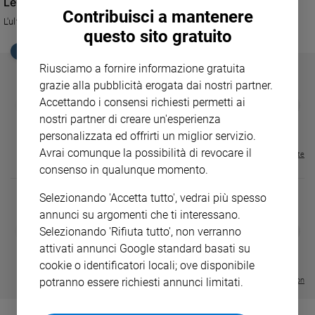
Le invasioni barbariche
Ambiente
Contribuisci a mantenere
L'ultima puntata del talk show condotto da Daria Bignardi
e
questo sito gratuito
Creato
EDICOLA SAN PAOLO
Volontariato
Riusciamo a fornire informazione gratuita
Diritti
grazie alla pubblicità erogata dai nostri partner.
Aziende
Accettando i consensi richiesti permetti ai
GBABY
FAMIGLIA CRISTIANA
GBABY DIGITA
❮
❯
di
€ 34,80
€ 21,90
€ 104,00
€ 83,00
ABBONAMEN
37%
20%
nostri partner di creare un'esperienza
valore
€ 16,99
personalizzata ed offrirti un miglior servizio.
Caso
Avrai comunque la possibilità di revocare il
Visualizza tutte le riviste
della
consenso in qualunque momento.
settimana
Migranti
Selezionando 'Accetta tutto', vedrai più spesso
Diversità
annunci su argomenti che ti interessano.
e
DIARIO G 2026-27
COLLANA ARS
❮
❯
Selezionando 'Rifiuta tutto', non verranno
inclusione
LE GRANDI BASILICHE ITALIANE
€ 8,90
1 - 2
- € 8,90
attivati annunci Google standard basati su
- VOL DA 1 AL 5
€ 18,50
Costume
€ 64,50
cookie o identificatori locali; ove disponibile
potranno essere richiesti annunci limitati.
Visualizza tutte le collection
Cultura
e
spettacoli