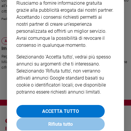
Lo scrittore pluripremiato racconta il suo ultimo lavoro, "Non dirlo", dedicato
Riusciamo a fornire informazione gratuita
Ambiente
all'evangelista: «Una macchina da conversione perfetta, destinata al
grazie alla pubblicità erogata dai nostri partner.
e
cittadino romano come a noi contemporanei. Cristo prima viene dipinto
Creato
Accettando i consensi richiesti permetti ai
come un eroe potente e carismatico, poi come il Crocifisso. E a quel punto
Paolo Perazzolo
ci viene chiesto di credere». Il testo è una traccia dello spettacolo che
nostri partner di creare un'esperienza
Volontariato
l'autore porterà in scena al festival di Spoleto il 28 giugno e alla Milanesiana
personalizzata ed offrirti un miglior servizio.
Diritti
il 29.
Avrai comunque la possibilità di revocare il
Aziende
ATTUALITÀ
consenso in qualunque momento.
di
Imperfezione, regina dei nostri tempi
valore
Registi, scrittori, artisti, musicisti, scienziati scandagliano per "La
Selezionando 'Accetta tutto', vedrai più spesso
Caso
Milanesiana" un tema di stringente attualità: l'imperfezione e l'errore come
annunci su argomenti che ti interessano.
della
cifra dell'uomo e della società.
Selezionando 'Rifiuta tutto', non verranno
settimana
attivati annunci Google standard basati su
Migranti
cookie o identificatori locali; ove disponibile
Diversità
potranno essere richiesti annunci limitati.
e
inclusione
Costume
ACCETTA TUTTO
Cultura
Rifiuta tutto
e
I SITI SAN PAOLO
NOTE LEGALI
spettacoli