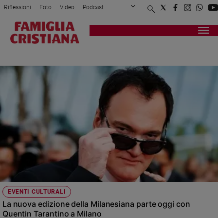
Riflessioni
Foto
Video
Podcast
Privacy Policy
Chi siamo
Contatti
Pubblicità
Attualità
Registrati
Redazione
Italia
MILANESIANA
Cronaca
Politica
Mondo
Economia
Legalità
e
giustizia
Sport
Interviste
Papa
EVENTI CULTURALI
Papa
La nuova edizione della Milanesiana parte oggi con
Quentin Tarantino a Milano