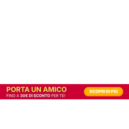
In alternativa, prova la versione digitale!
|
Abbonati
Contribuisci a mantenere questo sito gratuito
Riusciamo a fornire informazione gratuita grazie alla pubblicità erogata dai nostri
partner.
Accettando i consensi richiesti permetti ai nostri partner di creare un'esperienza