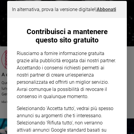
In alternativa, prova la versione digitale!
|
Abbonati
Contribuisci a mantenere
questo sito gratuito
QUESTA MATTINA ALLE 10 LA SONDA
Riusciamo a fornire informazione gratuita
SPAZIALE ROSETTA SI È SVEGLIATA DAL
SUO LUNGO "SONNO". ED È PRONTA A
grazie alla pubblicità erogata dai nostri partner.
SCENDERE SULLA COMETA CHURYUMOV-
GERASIMENKO. PER AIUTARCI A CAPIRE
L’ORIGINE DELLA VITA SULLA TERRA.
Accettando i consensi richiesti permetti ai
A caccia della cometa che orbita intorno al sole
nostri partner di creare un'esperienza
personalizzata ed offrirti un miglior servizio.
Questa mattina alle 10 la sonda spaziale Rosetta si è svegliata dal suo
lungo "sonno". Ed è pronta a scendere sulla cometa Churyumov-
Avrai comunque la possibilità di revocare il
Gerasimenko. Per aiutarci a capire l’origine della vita sulla Terra.
consenso in qualunque momento.
Ida Molinari
Selezionando 'Accetta tutto', vedrai più spesso
annunci su argomenti che ti interessano.
Selezionando 'Rifiuta tutto', non verranno
attivati annunci Google standard basati su