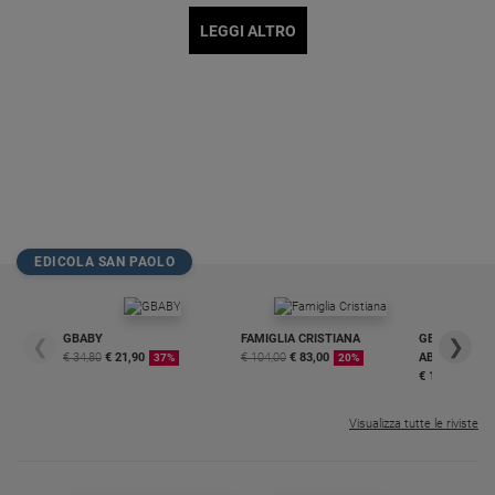
LEGGI ALTRO
EDICOLA SAN PAOLO
GBABY
FAMIGLIA CRISTIANA
GBABY DIGITA
❮
❯
€ 34,80
€ 21,90
€ 104,00
€ 83,00
ABBONAMEN
37%
20%
€ 16,99
Visualizza tutte le riviste