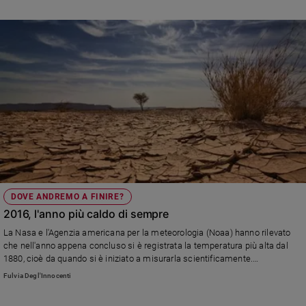
Policy
Chi
siamo
Contatti
Pubblicità
Registrati
DOVE ANDREMO A FINIRE?
Redazione
2016, l'anno più caldo di sempre
La Nasa e l'Agenzia americana per la meteorologia (Noaa) hanno rilevato
che nell'anno appena concluso si è registrata la temperatura più alta dal
Social
1880, cioè da quando si è iniziato a misurarla scientificamente.
Un'emergenza climatica non più rimandabile, anche se l'amministrazione
Fulvia Degl'Innocenti
Trump sembra voler negare che la situazione sia causata dall'intervento
dell'uomo