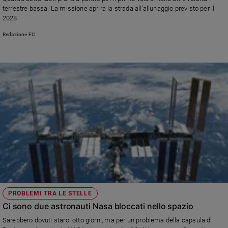
Chiesa
terrestre bassa. La missione aprirà la strada all'allunaggio previsto per il
Chiesa
2028
Redazione FC
Fede
e
spiritualità
Santi
Devozione
e
fede
Parola
del
giorno
Santo
del
giorno
PROBLEMI TRA LE STELLE
Società
Ci sono due astronauti Nasa bloccati nello spazio
e
valori
Sarebbero dovuti starci otto giorni, ma per un problema della capsula di