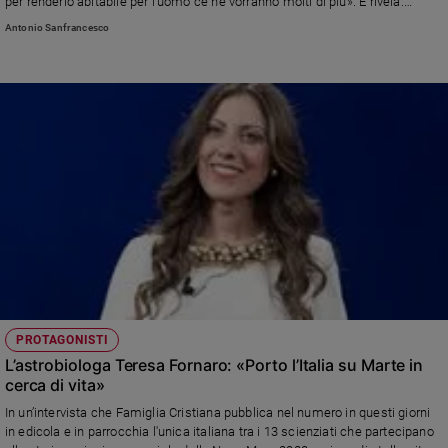
per renderlo abitabile per l'uomo ce ne vorranno molti di più». E rivela:
«Credo in Dio. La mia disciplina vuole rispondere agli interrogativi che
Sanremo
Antonio Sanfrancesco
anche gli uomini di fede si pongono: da dove veniamo, come si è originata
2026
la vita, se siamo soli nell'universo»
Cinema,
Tv
e
streaming
Libri
Musica
Arte
Famiglia
ed
educazione
Genitori
PROTAGONISTI
e
L’astrobiologa Teresa Fornaro: «Porto l’Italia su Marte in
figli
cerca di vita»
Nonni
In un’intervista che Famiglia Cristiana pubblica nel numero in questi giorni
Coppia
in edicola e in parrocchia l'unica italiana tra i 13 scienziati che partecipano
Scuola