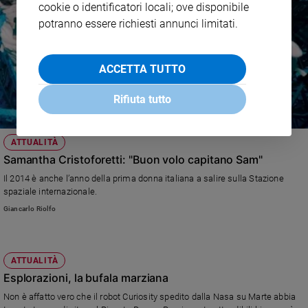
cookie o identificatori locali; ove disponibile
potranno essere richiesti annunci limitati.
ACCETTA TUTTO
Rifiuta tutto
ATTUALITÀ
Samantha Cristoforetti: "Buon volo capitano Sam"
Il 2014 è anche l’anno della prima donna italiana a salire sulla Stazione
spaziale internazionale.
Giancarlo Riolfo
ATTUALITÀ
Esplorazioni, la bufala marziana
Non è affatto vero che il robot Curiosity spedito dalla Nasa su Marte abbia