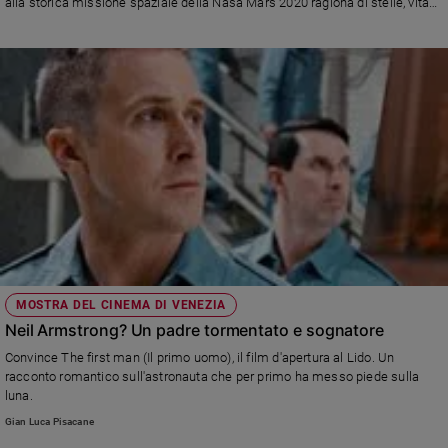
alla storica missione spaziale della Nasa Mars 2020 ragiona di stelle, vita
e
quotidiana e aldilà.
giovani
Adolescenza
Bioetica
Vai
Riflessioni
Foto
MOSTRA DEL CINEMA DI VENEZIA
Neil Armstrong? Un padre tormentato e sognatore
Video
Convince The first man (Il primo uomo), il film d'apertura al Lido. Un
racconto romantico sull'astronauta che per primo ha messo piede sulla
Podcast
luna.
Gian Luca Pisacane
Privacy