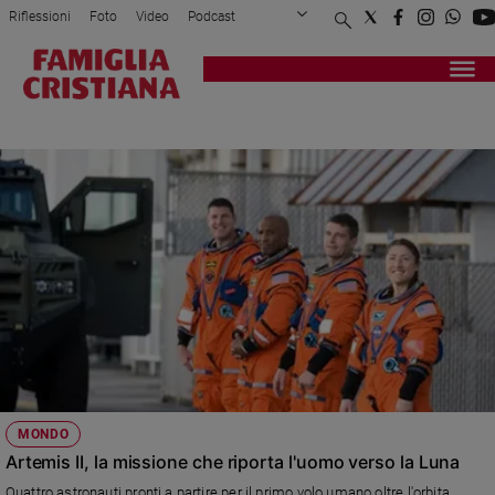
Riflessioni
Foto
Video
Podcast
Privacy Policy
Chi siamo
Contatti
Pubblicità
Attualità
Registrati
Redazione
Italia
NASA
Cronaca
Politica
Mondo
Economia
Legalità
e
giustizia
Sport
Interviste
Papa
MONDO
Papa
Artemis II, la missione che riporta l'uomo verso la Luna
Quattro astronauti pronti a partire per il primo volo umano oltre l'orbita