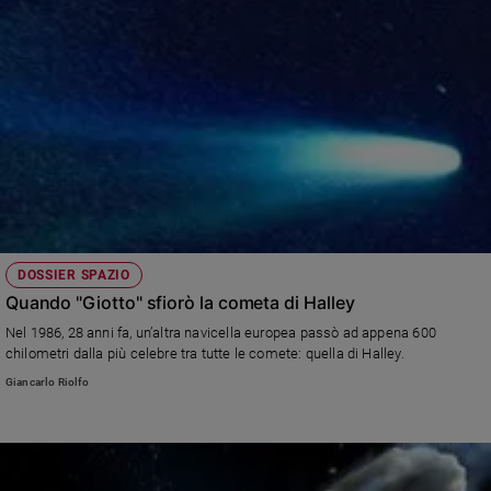
DOSSIER SPAZIO
Quando "Giotto" sfiorò la cometa di Halley
Nel 1986, 28 anni fa, un’altra navicella europea passò ad appena 600
chilometri dalla più celebre tra tutte le comete: quella di Halley.
Giancarlo Riolfo