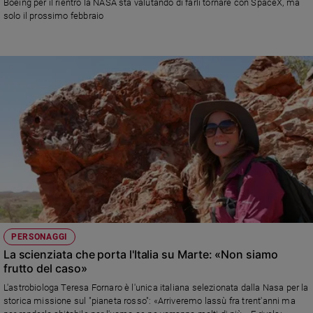
Boeing per il rientro la NASA sta valutando di farli tornare con SpaceX, ma
Ambiente
solo il prossimo febbraio
e
Creato
Volontariato
Diritti
Aziende
di
valore
Caso
della
settimana
Migranti
Diversità
e
inclusione
PERSONAGGI
La scienziata che porta l'Italia su Marte: «Non siamo
Costume
frutto del caso»
Cultura
L'astrobiologa Teresa Fornaro è l'unica italiana selezionata dalla Nasa per la
e
storica missione sul "pianeta rosso": «Arriveremo lassù fra trent'anni ma
spettacoli