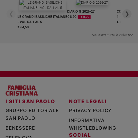
DIARIO G 2026-27
COLLANA ARS
❮
❯
LE GRANDI BASILICHE ITALIANE
€ 8,90
1 - 2
- € 8,90
- VOL DA 1 AL 5
€ 18,50
€ 64,50
Visualizza tutte le collection
I SITI SAN PAOLO
NOTE LEGALI
GRUPPO EDITORIALE
PRIVACY POLICY
SAN PAOLO
INFORMATIVA
BENESSERE
WHISTLEBLOWING
SOCIAL
TELENOVA