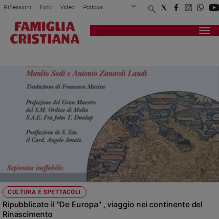
Riflessioni
Foto
Video
Podcast
Privacy Policy
Chi siamo
Contatti
Pubblicità
Attualità
Registrati
Redazione
Italia
ORDINE DI MALTA
Cronaca
Politica
Mondo
Economia
Legalità
e
giustizia
Sport
Interviste
Papa
CULTURA E SPETTACOLI
Papa
Ripubblicato il "De Europa" , viaggio nei continente del
Rinascimento