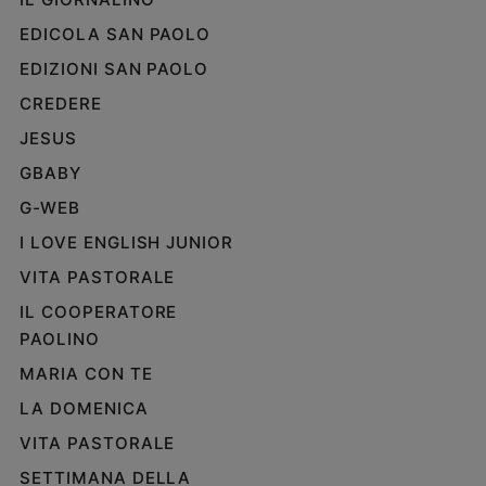
Policy
EDICOLA SAN PAOLO
EDIZIONI SAN PAOLO
Chi
CREDERE
siamo
JESUS
Contatti
GBABY
G-WEB
Pubblicità
I LOVE ENGLISH JUNIOR
VITA PASTORALE
Registrati
IL COOPERATORE
Redazione
PAOLINO
MARIA CON TE
Social
LA DOMENICA
VITA PASTORALE
SETTIMANA DELLA