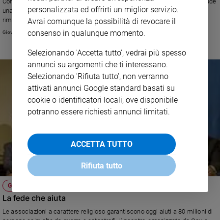
Con le dimissioni del Gran Maestro, l'inglese fra’ Matthew Festing, si chiude
personalizzata ed offrirti un miglior servizio.
una complicata e dolorosa contesa tra i cavalieri e il Vaticano. Ma
Sanremo
rimangono tante le incognite per l'antica e gloriosa organizzazione.
Avrai comunque la possibilità di revocare il
2026
consenso in qualunque momento.
Giovanni Ferrò
Cinema,
Tv
Selezionando 'Accetta tutto', vedrai più spesso
e
annunci su argomenti che ti interessano.
streaming
Selezionando 'Rifiuta tutto', non verranno
Libri
attivati annunci Google standard basati su
Musica
cookie o identificatori locali; ove disponibile
Arte
potranno essere richiesti annunci limitati.
Famiglia
ed
educazione
ACCETTA TUTTO
Genitori
Rifiuta tutto
e
figli
GINEVRA
Nonni
La fede che aiuta
Coppia
Le associazioni a carattere religioso garantiscono oggi aiuti a 80 milioni di
Scuola