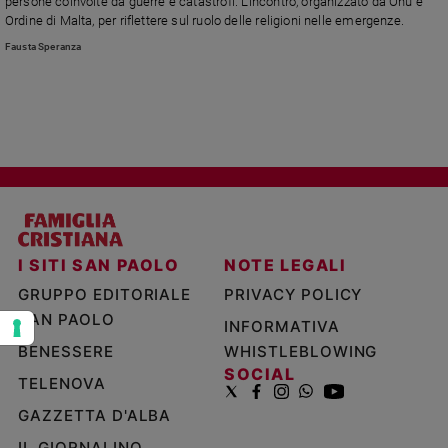
persone coinvolte da guerre e catastrofi. L'incontro, organizzato da Onu e
e
Ordine di Malta, per riflettere sul ruolo delle religioni nelle emergenze.
giovani
Fausta Speranza
Adolescenza
Bioetica
Vai
Riflessioni
I SITI SAN PAOLO
NOTE LEGALI
Foto
GRUPPO EDITORIALE
PRIVACY POLICY
SAN PAOLO
INFORMATIVA
Video
BENESSERE
WHISTLEBLOWING
SOCIAL
TELENOVA
Podcast
GAZZETTA D'ALBA
Privacy
IL GIORNALINO