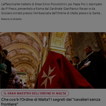
Chiesa
L'affascinante trattato di Enea Silvio Piccolomini, poi Papa Pio II, stampato
Chiesa
da IF Press, presentato a Roma dal Cardinale Gianfranco Ravasi e da
Giuliano Amato presso l'Ambasciata dell'Ordine di Malta presso la Santa
Sede.
Fede
Roberto Zichittella
e
spiritualità
Santi
Devozione
e
fede
Parola
del
giorno
Santo
del
giorno
Società
IL GRAN MAESTRO DELL’ORDINE DI MALTA
e
Che cos'è l'Ordine di Malta? I segreti dei "cavalieri senza
valori
frontiere"