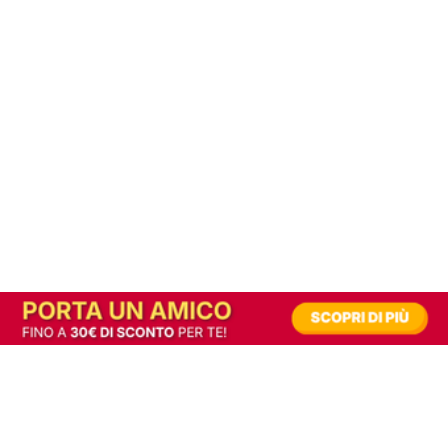
In alternativa, prova la versione digitale!
|
Abbonati
Contribuisci a mantenere questo sito gratuito
Riusciamo a fornire informazione gratuita grazie alla pubblicità erogata dai nostri
partner.
Accettando i consensi richiesti permetti ai nostri partner di creare un'esperienza