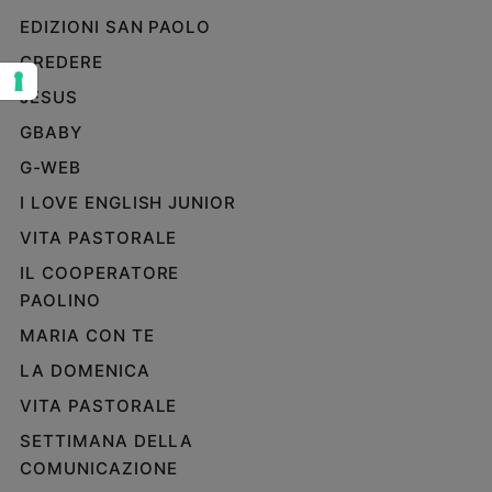
EDIZIONI SAN PAOLO
Sanremo
2026
CREDERE
Cinema,
JESUS
Tv
e
GBABY
streaming
G-WEB
Libri
I LOVE ENGLISH JUNIOR
Musica
Arte
VITA PASTORALE
IL COOPERATORE
Famiglia
PAOLINO
ed
educazione
MARIA CON TE
Genitori
LA DOMENICA
e
figli
VITA PASTORALE
Nonni
SETTIMANA DELLA
Coppia
COMUNICAZIONE
Scuola