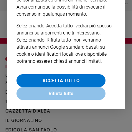
Ambiente
Visualizza tutte le collection
Avrai comunque la possibilità di revocare il
e
consenso in qualunque momento.
Creato
Volontariato
Selezionando 'Accetta tutto', vedrai più spesso
Diritti
annunci su argomenti che ti interessano.
Aziende
Selezionando 'Rifiuta tutto', non verranno
di
attivati annunci Google standard basati su
valore
cookie o identificatori locali; ove disponibile
Caso
potranno essere richiesti annunci limitati.
della
I SITI SAN PAOLO
NOTE LEGALI
settimana
GRUPPO EDITORIALE
PRIVACY POLICY
Migranti
ACCETTA TUTTO
SAN PAOLO
INFORMATIVA
Diversità
BENESSERE
WHISTLEBLOWING
e
Rifiuta tutto
SOCIAL
inclusione
TELENOVA
Costume
GAZZETTA D'ALBA
Cultura
IL GIORNALINO
e
EDICOLA SAN PAOLO
spettacoli