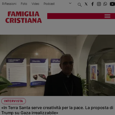
Riflessioni
Foto
Video
Podcast
Privacy Policy
Chi siamo
Contatti
Pubblicità
Attualità
Registrati
Redazione
Italia
PADRE RAFICH NAHRA
Cronaca
Politica
Mondo
Economia
Legalità
e
giustizia
Sport
Interviste
Papa
INTERVISTA
Papa
«In Terra Santa serve creatività per la pace. La proposta di
Trump su Gaza irrealizzabile»