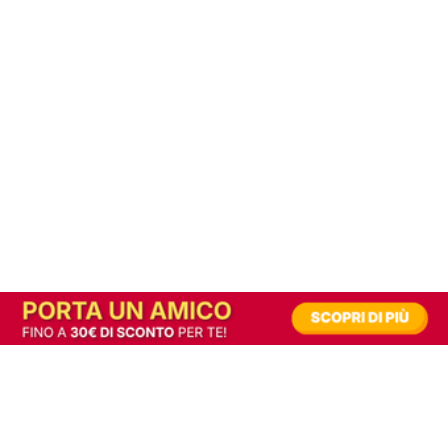
In alternativa, prova la versione digitale!
|
Abbonati
Contribuisci a mantenere questo sito gratuito
Riusciamo a fornire informazione gratuita grazie alla pubblicità erogata dai nostri
partner.
Accettando i consensi richiesti permetti ai nostri partner di creare un'esperienza