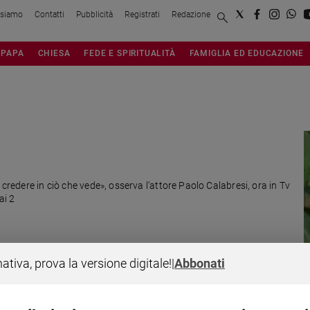
 siamo
Contatti
Pubblicità
Registrati
Redazione
PAPA
CHIESA
FEDE E SPIRITUALITÀ
FAMIGLIA ED EDUCAZIONE
 credere in ciò che vede», osserva l’attore Paolo Calabresi, ora in Tv
ai 2
nativa, prova la versione digitale!
|
Abbonati