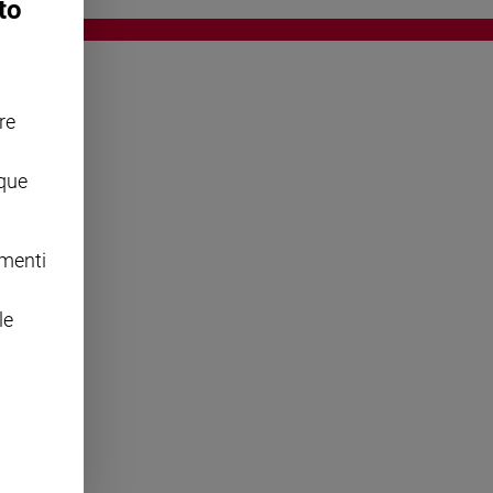
to
re
OWING
nque
omenti
le