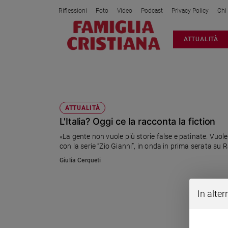
Riflessioni
Foto
Video
Podcast
Privacy Policy
Chi
Attualità
ATTUALITÀ
Italia
Cronaca
Politica
PAOLO CALABRESI
Mondo
Economia
ATTUALITÀ
L'Italia? Oggi ce la racconta la fiction
Legalità
e
«La gente non vuole più storie false e patinate. Vuole
giustizia
con la serie “Zio Gianni”, in onda in prima serata su R
Sport
Giulia Cerqueti
Interviste
Papa
In alter
Papa