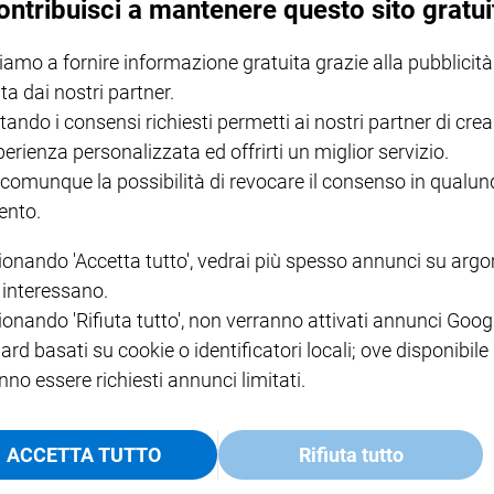
ontribuisci a mantenere questo sito gratui
iamo a fornire informazione gratuita grazie alla pubblicità
NOTE LEGALI
ta dai nostri partner.
PAOLO
PRIVACY POLICY
tando i consensi richiesti permetti ai nostri partner di crea
INFORMATIVA WHISTLEBL
perienza personalizzata ed offrirti un miglior servizio.
SOCIAL
 comunque la possibilità di revocare il consenso in qualu
nto.
ionando 'Accetta tutto', vedrai più spesso annunci su arg
i interessano.
ionando 'Rifiuta tutto', non verranno attivati annunci Goog
ard basati su cookie o identificatori locali; ove disponibile
nno essere richiesti annunci limitati.
ACCETTA TUTTO
Rifiuta tutto