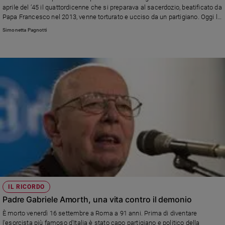
aprile del ’45 il quattordicenne che si preparava al sacerdozio, beatificato da
Papa Francesco nel 2013, venne torturato e ucciso da un partigiano. Oggi la
figlia Meris Corghi chiede perdono per il delitto. Il vescovo di Reggio Emilia
Simonetta Pagnotti
Camisasca lo ha definito “un miracolo”.
IL RICORDO
Padre Gabriele Amorth, una vita contro il demonio
È morto venerdì 16 settembre a Roma a 91 anni. Prima di diventare
l'esorcista più famoso d'Italia è stato capo partigiano e politico della