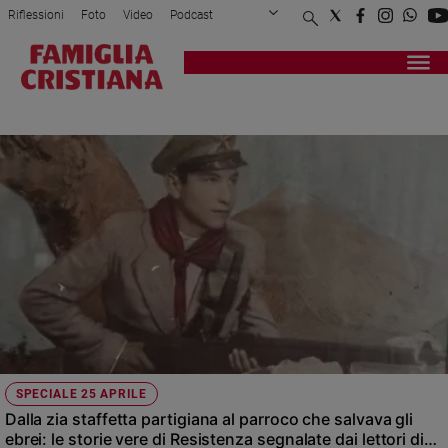
Riflessioni
Foto
Video
Podcast
Privacy Policy
Chi siamo
Contatti
Pubblicità
Attualità
Registrati
Redazione
Italia
PARTIGIANI
Cronaca
Politica
Mondo
Economia
Legalità
e
giustizia
Sport
Interviste
Papa
SPECIALE 25 APRILE
Papa
Dalla zia staffetta partigiana al parroco che salvava gli
ebrei: le storie vere di Resistenza segnalate dai lettori di