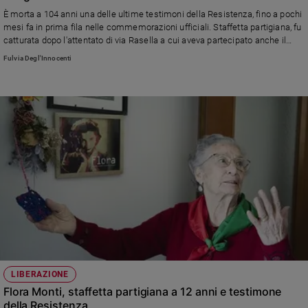
Ambiente
È morta a 104 anni una delle ultime testimoni della Resistenza, fino a pochi
e
mesi fa in prima fila nelle commemorazioni ufficiali. Staffetta partigiana, fu
Creato
catturata dopo l'attentato di via Rasella a cui aveva partecipato anche il
marito Ernesto Borghesi, sposato da solo un mese. Torturata da Erich
Volontariato
Fulvia Degl'Innocenti
Priebker non parlò, e solo un guasto del camion su cui doveva salire impedì
Diritti
che fosse giustiziata come invece accadde ad altri 14 prigionieri
Aziende
di
valore
Caso
della
settimana
Migranti
Diversità
e
inclusione
Costume
LIBERAZIONE
Cultura
Flora Monti, staffetta partigiana a 12 anni e testimone
e
spettacoli
della Resistenza