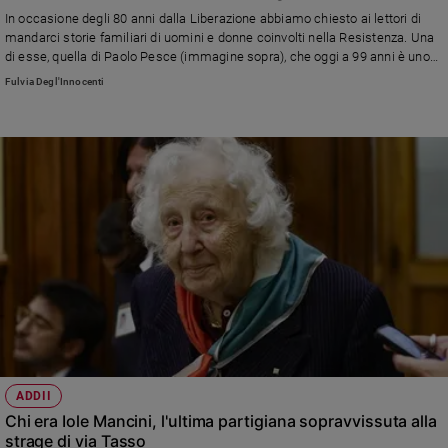
Chiesa
"Famiglia cristiana"
In occasione degli 80 anni dalla Liberazione abbiamo chiesto ai lettori di
Chiesa
mandarci storie familiari di uomini e donne coinvolti nella Resistenza. Una
di esse, quella di Paolo Pesce (immagine sopra), che oggi a 99 anni è uno
degli ultimi partigiani ancora in vita, fa parte del dossier che trovate sul
Fede
Fulvia Degl'Innocenti
numero in edicola. Le altre le abbiamo raccolte in questo articolo: storie
e
spiritualità
inedite, preziose, per non dimenticare. A tutti i lettori, grazie!
Santi
Devozione
e
fede
Parola
del
giorno
Santo
del
giorno
Società
ADDII
e
Chi era Iole Mancini, l'ultima partigiana sopravvissuta alla
valori
strage di via Tasso