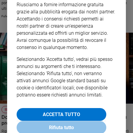
portato avanti i valori della Resistenza. A Famiglia Cristiana una delle sue
Riusciamo a fornire informazione gratuita
ultime interviste
grazie alla pubblicità erogata dai nostri partner.
Fulvia Degl'Innocenti
Accettando i consensi richiesti permetti ai
nostri partner di creare un'esperienza
personalizzata ed offrirti un miglior servizio.
Avrai comunque la possibilità di revocare il
consenso in qualunque momento.
Selezionando 'Accetta tutto', vedrai più spesso
annunci su argomenti che ti interessano.
Selezionando 'Rifiuta tutto', non verranno
attivati annunci Google standard basati su
cookie o identificatori locali; ove disponibile
potranno essere richiesti annunci limitati.
IL PRETE PARTIGIANO
ACCETTA TUTTO
Don Barbareschi, ribelle in nome della libertà, il bene più
prezioso
Rifiuta tutto
Ripubblichiamo un'intervista di tre anni fa al prete partigiano che si schierò