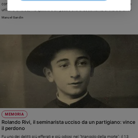
contro il fascismo, dopo il conferimento del premio Lazzati. «Sognavamo
un’italia diversa, ma questo è un paese che si accontenta di tirare avanti»
Manuel Gandin
MEMORIA
Rolando Rivi, il seminarista ucciso da un partigiano: vince
il perdono
Fu uno dei delitti più efferati e più odiosi nel "triangolo della morte": il 13