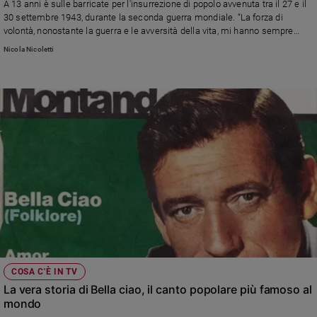
A 13 anni è sulle barricate per l'insurrezione di popolo avvenuta tra il 27 e il
e
30 settembre 1943, durante la seconda guerra mondiale. “La forza di
giovani
volontà, nonostante la guerra e le avversità della vita, mi hanno sempre
accompagnato”
Adolescenza
Nicola Nicoletti
Bioetica
Vai
Riflessioni
Foto
Video
COSA C'È IN TV
Podcast
La vera storia di Bella ciao, il canto popolare più famoso al
mondo
Privacy