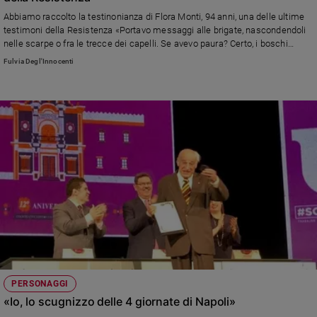
Abbiamo raccolto la testinonianza di Flora Monti, 94 anni, una delle ultime
Sanremo
testimoni della Resistenza «Portavo messaggi alle brigate, nascondendoli
2026
nelle scarpe o fra le trecce dei capelli. Se avevo paura? Certo, i boschi
Cinema,
pullulavano di tedeschi, ma sentivo di doverlo fare. Quella volta che mi
Fulvia Degl'Innocenti
Tv
fermarono e mi salvai per miracolo... ». Su di lei il documentario Flora di
e
Martina De Polo
streaming
Libri
Musica
Arte
Famiglia
ed
educazione
Genitori
e
figli
Nonni
PERSONAGGI
Coppia
«Io, lo scugnizzo delle 4 giornate di Napoli»
Scuola