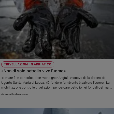
TRIVELLAZIONI IN ADRIATICO
«Non di solo petrolio vive l’uomo»
«Il mare è in pericolo», dice monsignor Angiuli, vescovo della diocesi di
Ugento-Santa Maria di Leuca. «Difendere l’ambiente è salvare l’uomo». La
mobilitazione contro le trivellazioni per cercare petrolio nei fondali del mare
Adriatico.
Antonio Sanfrancesco