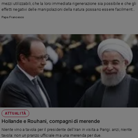
mezzi utilizzabili, che la loro immediata rigenerazione sia possibile e che gli
effetti negativi delle manipolazioni della natura possano essere facilmente
assorbiti». Nel nome della Laudato si', il discorso del Santo Padre
Papa Francesco
Francesco ai partecipanti all'incontro per dirigenti delle principali imprese
del settore petrolifero, del gas naturale e di altre attività imprenditoriali
collegate all'energia, in versione integrale.
ATTUALITÀ
Hollande e Rouhani, compagni di merende
Niente vino a tavola per il presidente dell'Iran in visita a Parigi. anzi, niente
tavola: non un pranzo ufficiale ma una merenda per due.