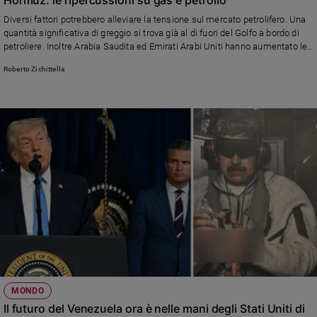
Ambiente
Diversi fattori potrebbero alleviare la tensione sul mercato petrolifero. Una
e
quantità significativa di greggio si trova già al di fuori del Golfo a bordo di
Creato
petroliere. Inoltre Arabia Saudita ed Emirati Arabi Uniti hanno aumentato le
Volontariato
esportazioni dall’inizio dell’anno
Roberto Zichittella
Diritti
Aziende
di
valore
Caso
della
settimana
Migranti
Diversità
e
inclusione
Costume
Cultura
MONDO
e
Il futuro del Venezuela ora è nelle mani degli Stati Uniti di
spettacoli