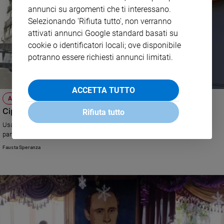
annunci su argomenti che ti interessano.
Selezionando 'Rifiuta tutto', non verranno
attivati annunci Google standard basati su
cookie o identificatori locali; ove disponibile
potranno essere richiesti annunci limitati.
ACCETTA TUTTO
ATTUALITÀ
Cipro, la partita del gas naturale
Rifiuta tutto
Usa, Turchia, Russia: tutti interessati ai giacimenti scoperti in mare. Una
partita a scacchi di livello mondiale.
Fausta Speranza