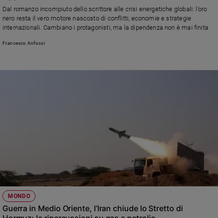
Chiesa
Dal romanzo incompiuto dello scrittore alle crisi energetiche globali: l’oro
Chiesa
nero resta il vero motore nascosto di conflitti, economie e strategie
internazionali. Cambiano i protagonisti, ma la dipendenza non è mai finita
Fede
Francesco Anfossi
e
spiritualità
Santi
Devozione
e
fede
Parola
del
giorno
Santo
del
giorno
Società
MONDO
e
Guerra in Medio Oriente, l’Iran chiude lo Stretto di
valori
Hormuz: le ripercussioni su gas e petrolio