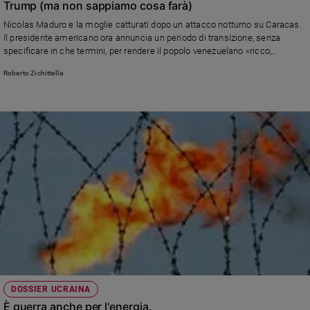
Trump (ma non sappiamo cosa farà)
Sanremo
Nicolas Maduro e la moglie catturati dopo un attacco notturno su Caracas.
2026
Il presidente americano ora annuncia un periodo di transizione, senza
Cinema,
specificare in che termini, per rendere il popolo venezuelano «ricco,
indipendente e sicuro»
Tv
Roberto Zichittella
e
streaming
Libri
Musica
Arte
Famiglia
ed
educazione
Genitori
e
figli
Nonni
DOSSIER UCRAINA
Coppia
È guerra anche per l'energia.
Scuola