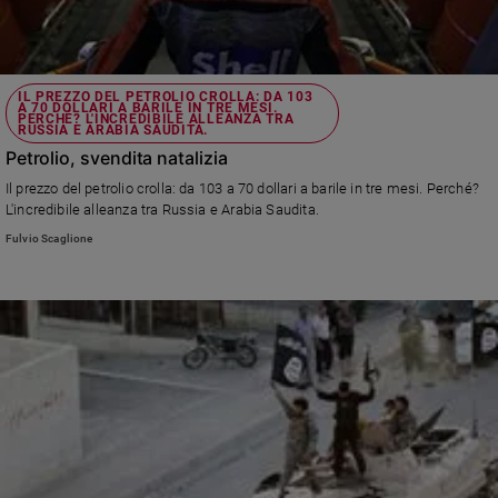
IL PREZZO DEL PETROLIO CROLLA: DA 103
A 70 DOLLARI A BARILE IN TRE MESI.
PERCHÉ? L'INCREDIBILE ALLEANZA TRA
RUSSIA E ARABIA SAUDITA.
Petrolio, svendita natalizia
Il prezzo del petrolio crolla: da 103 a 70 dollari a barile in tre mesi. Perché?
L'incredibile alleanza tra Russia e Arabia Saudita.
Fulvio Scaglione