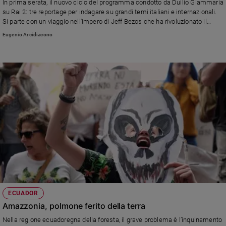
In prima serata, il nuovo ciclo del programma condotto da Duilio Giammaria
Policy
su Rai 2: tre reportage per indagare su grandi temi italiani e internazionali.
Si parte con un viaggio nell'impero di Jeff Bezos che ha rivoluzionato il
nostro modo di fare acquisti
Eugenio Arcidiacono
Chi
siamo
Contatti
Pubblicità
Registrati
Redazione
Social
ECUADOR
Amazzonia, polmone ferito della terra
Nella regione ecuadoregna della foresta, il grave problema è l’inquinamento