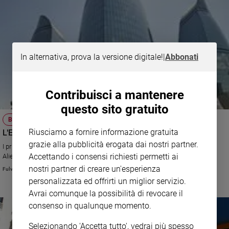
In alternativa, prova la versione digitale!
|
Abbonati
Contribuisci a mantenere
questo sito gratuito
BAKU
L'Europa gioca coi dittatori
Riusciamo a fornire informazione gratuita
grazie alla pubblicità erogata dai nostri partner.
I primi Giochi europei? In Asia, in Azerbaigian, in casa del dittatore Ilham
Accettando i consensi richiesti permetti ai
Aliev. Perché la democrazia a quanto pare va difesa, ma non sempre.
nostri partner di creare un'esperienza
Fulvio Scaglione
personalizzata ed offrirti un miglior servizio.
Avrai comunque la possibilità di revocare il
consenso in qualunque momento.
Selezionando 'Accetta tutto', vedrai più spesso