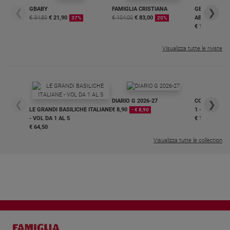
GBABY
FAMIGLIA CRISTIANA
GBABY DIGITA
❮
❯
€ 34,80
€ 21,90
€ 104,00
€ 83,00
ABBONAMEN
37%
20%
€ 16,99
Visualizza tutte le riviste
DIARIO G 2026-27
COLLANA ARS
❮
❯
LE GRANDI BASILICHE ITALIANE
€ 8,90
1 - 2
- € 8,90
- VOL DA 1 AL 5
€ 18,50
€ 64,50
Visualizza tutte le collection