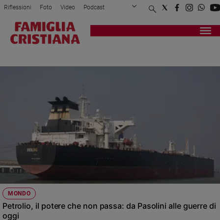
Riflessioni
Foto
Video
Podcast
Privacy Policy
Chi siamo
Contatti
Pubblicità
Attualità
Registrati
Redazione
Italia
PETROLIO
Cronaca
Politica
Mondo
Economia
Legalità
e
giustizia
Sport
Interviste
Papa
MONDO
Papa
Petrolio, il potere che non passa: da Pasolini alle guerre di
oggi