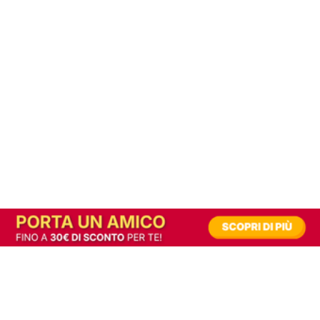
In alternativa, prova la versione digitale!
|
Abbonati
Contribuisci a mantenere questo sito gratuito
Riusciamo a fornire informazione gratuita grazie alla pubblicità erogata dai nostri
partner.
Accettando i consensi richiesti permetti ai nostri partner di creare un'esperienza