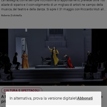
La rassegna, come sempre ricchissima di appuntamenti, prevede oltre 100
Ambiente
alzate di sipario e il coinvolgimento di un migliaio di artisti ne campo della
e
musica, del teatro e della danza. Si apre il 31 maggio con Riccardo Muti alla
Creato
guida dell'Orchestra Cherubini
Roberto Zichittella
Volontariato
Diritti
Aziende
di
valore
Caso
della
settimana
Migranti
Diversità
e
inclusione
Costume
CULTURA E SPETTACOLI
A Ravenna la trilogia è d'autunno, ma con PIzzi è sempre
Cultura
In alternativa, prova la versione digitale!
|
Abbonati
primavera
e
spettacoli