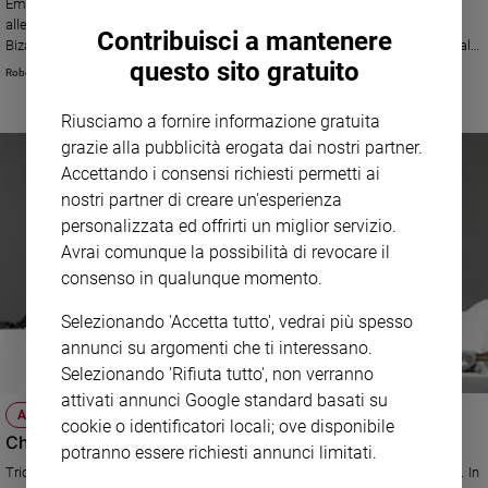
Emozioni, eleganza e bellezza negli spettacoli di Monteverdi e Purcell
allestiti al Teatro Alighieri con la parte musicale affidata all'Accademia
Sanremo
Contribuisci a mantenere
Bizantina diretta da Ottavio Dantone. Grande successo anche per il recital
2026
questo sito gratuito
del controtenore Orlinski
Roberto Zichittella
Cinema,
Tv
Riusciamo a fornire informazione gratuita
e
grazie alla pubblicità erogata dai nostri partner.
streaming
Accettando i consensi richiesti permetti ai
Libri
nostri partner di creare un'esperienza
Musica
personalizzata ed offrirti un miglior servizio.
Arte
Avrai comunque la possibilità di revocare il
consenso in qualunque momento.
Famiglia
ed
educazione
Selezionando 'Accetta tutto', vedrai più spesso
annunci su argomenti che ti interessano.
Genitori
Selezionando 'Rifiuta tutto', non verranno
e
attivati annunci Google standard basati su
figli
ATTUALITÀ
cookie o identificatori locali; ove disponibile
Nonni
Che bel piacere il Barbiere firmato Pizzi
potranno essere richiesti annunci limitati.
Coppia
Trionfa al Rossini Opera Festival di Pesaro il più celebre titolo rossiniano. In
Scuola