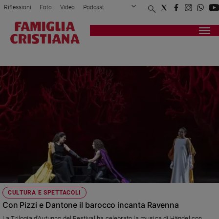
Riflessioni
Foto
Video
Podcast
Privacy Policy
Chi siamo
Contatti
Pubblicità
Attualità
Registrati
Redazione
Italia
PIER LUIGI PIZZI
Cronaca
Politica
Mondo
Economia
Legalità
e
giustizia
Sport
Interviste
Papa
CULTURA E SPETTACOLI
Papa
Con Pizzi e Dantone il barocco incanta Ravenna
La Trilogia d'Autunno del Festival ha celebrato la musica di Händel con