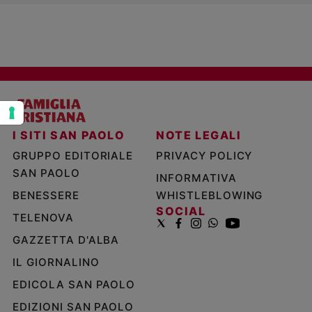
Policy
Chi
siamo
Contatti
I SITI SAN PAOLO
NOTE LEGALI
Pubblicità
GRUPPO EDITORIALE
PRIVACY POLICY
SAN PAOLO
INFORMATIVA
Registrati
BENESSERE
WHISTLEBLOWING
SOCIAL
Redazione
TELENOVA
GAZZETTA D'ALBA
Social
IL GIORNALINO
EDICOLA SAN PAOLO
EDIZIONI SAN PAOLO