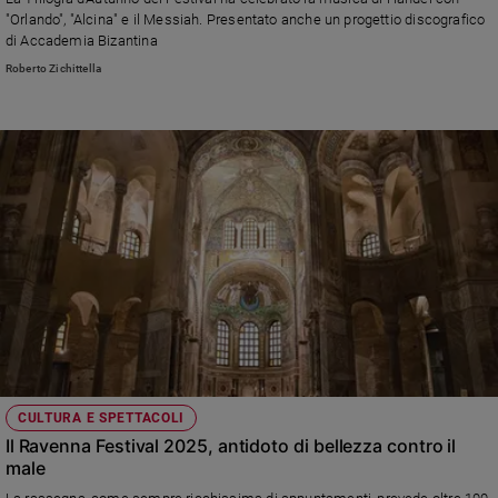
Chiesa
"Orlando", "Alcina" e il Messiah. Presentato anche un progettio discografico
Chiesa
di Accademia Bizantina
Roberto Zichittella
Fede
e
spiritualità
Santi
Devozione
e
fede
Parola
del
giorno
Santo
del
giorno
CULTURA E SPETTACOLI
Società
Il Ravenna Festival 2025, antidoto di bellezza contro il
e
male
valori