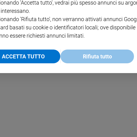
ionando 'Accetta tutto', vedrai più spesso annunci su arg
i interessano.
NOTE LEGALI
ionando 'Rifiuta tutto', non verranno attivati annunci Goog
PAOLO
PRIVACY POLICY
ard basati su cookie o identificatori locali; ove disponibile
nno essere richiesti annunci limitati.
INFORMATIVA WHISTLEBL
SOCIAL
ACCETTA TUTTO
Rifiuta tutto