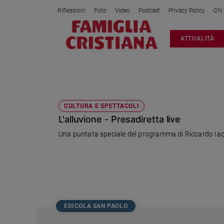
Riflessioni
Foto
Video
Podcast
Privacy Policy
Chi
Attualità
ATTUALITÀ
Italia
Cronaca
Politica
PRESA DIRETTA
Mondo
Economia
CULTURA E SPETTACOLI
L'alluvione - Presadiretta live
Legalità
e
Una puntata speciale del programma di Riccardo Iacon
giustizia
Sport
Interviste
Papa
Papa
EDICOLA SAN PAOLO