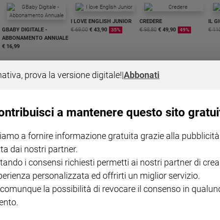
I LOVE ENGLISH JUNIOR
CREDERE
IL G
GBABY DIGITALE -
€ 69,00
€ 43,90
€ 98,80
€ 49,90
€ 11
35%
49%
ABBONAMENTO ANNUALE
€ 16,99
nativa, prova la versione digitale!
|
Abbonati
ontribuisci a mantenere questo sito gratui
COLLANA ARSENIO LUPIN
QUID+ ALLENIAMO
VOL. 1 - 2
MAGNIFICA HUMANITAS -
L'INTELLIGENZA
PRE
iamo a fornire informazione gratuita grazie alla pubblicità
€ 18,50
ENCICLICA PAPALE
€ 27,50
SANT
€ 2,90
A 10
ta dai nostri partner.
€ 24
tando i consensi richiesti permetti ai nostri partner di crea
perienza personalizzata ed offrirti un miglior servizio.
 comunque la possibilità di revocare il consenso in qualu
nto.