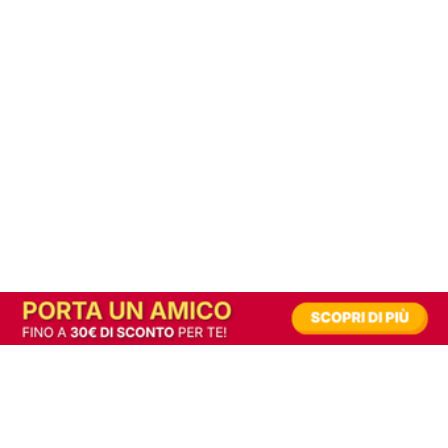
In alternativa, prova la versione digitale!
|
Abbonati
Contribuisci a mantenere questo sito gratuito
Riusciamo a fornire informazione gratuita grazie alla pubblicità erogata dai nostri
partner.
Accettando i consensi richiesti permetti ai nostri partner di creare un'esperienza