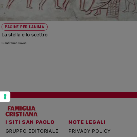
Policy
Chi
PAGINE PER L'ANIMA
siamo
La stella e lo scettro
Gianfranco Ravasi
Contatti
Pubblicità
Registrati
Redazione
Social
I SITI SAN PAOLO
NOTE LEGALI
GRUPPO EDITORIALE
PRIVACY POLICY