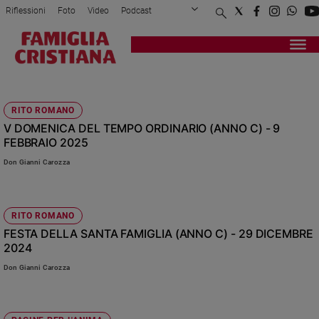
Riflessioni
Foto
Video
Podcast
Privacy Policy
Chi siamo
Contatti
Pubblicità
Attualità
Registrati
Redazione
Italia
PROFETA
Cronaca
RITO ROMANO
Politica
V DOMENICA DEL TEMPO ORDINARIO (ANNO C) - 9
Mondo
FEBBRAIO 2025
Economia
Don Gianni Carozza
Legalità
e
giustizia
Sport
RITO ROMANO
FESTA DELLA SANTA FAMIGLIA (ANNO C) - 29 DICEMBRE
Interviste
2024
Papa
Don Gianni Carozza
Papa