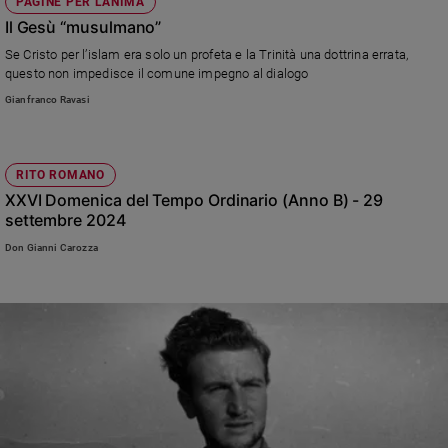
Chiesa
PAGINE PER L'ANIMA
Il Gesù “musulmano”
Chiesa
Se Cristo per l’islam era solo un profeta e la Trinità una dottrina errata,
questo non impedisce il comune impegno al dialogo
Fede
e
Gianfranco Ravasi
spiritualità
Santi
Devozione
RITO ROMANO
e
XXVI Domenica del Tempo Ordinario (Anno B) - 29
fede
settembre 2024
Parola
Don Gianni Carozza
del
giorno
Santo
del
giorno
Società
e
valori