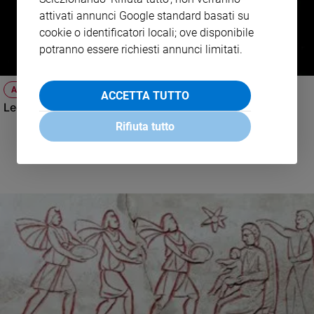
e
attivati annunci Google standard basati su
giovani
cookie o identificatori locali; ove disponibile
Adolescenza
potranno essere richiesti annunci limitati.
Bioetica
ATTUALITÀ
ACCETTA TUTTO
Leopardi? Un profeta
Vai
Rifiuta tutto
Riflessioni
Foto
Video
Podcast
Privacy