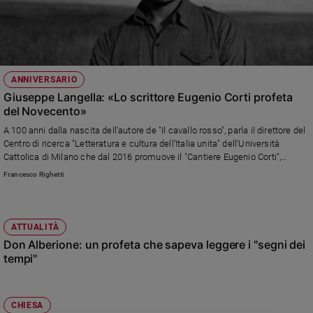
Ambiente
e
Creato
Volontariato
Diritti
ANNIVERSARIO
Aziende
Giuseppe Langella: «Lo scrittore Eugenio Corti profeta
di
del Novecento»
valore
A 100 anni dalla nascita dell'autore de "Il cavallo rosso", parla il direttore del
Caso
Centro di ricerca "Letteratura e cultura dell’Italia unita" dell'Università
della
Cattolica di Milano che dal 2016 promuove il "Cantiere Eugenio Corti",
settimana
insieme di iniziative culturali ed accademiche per onorare la memoria dello
Francesco Righetti
scrittore e portare avanti gli studi sulle sue opere. In questo ambito è nato
Migranti
un Premio internazionale che ne porta il nome, giunto nel febbraio 2020 alla
Diversità
terza edizione
e
ATTUALITÀ
inclusione
Don Alberione: un profeta che sapeva leggere i "segni dei
Costume
tempi"
Cultura
e
CHIESA
spettacoli