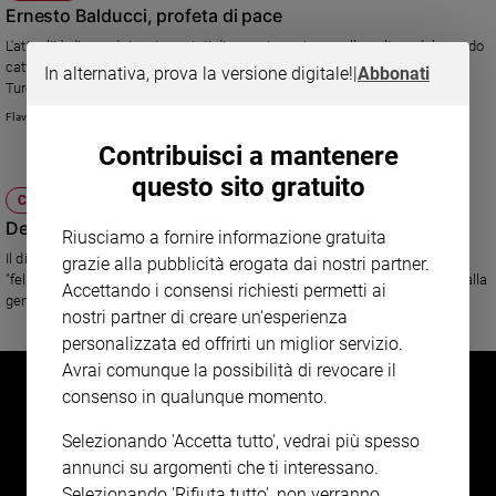
Ernesto Balducci, profeta di pace
Sanremo
L'attualità di uno dei protagonisti di maggior spicco nella cultura del mondo
2026
cattolico italiano che accompagnò e seguì il Vaticano II. Il legame con
In alternativa, prova la versione digitale!
|
Abbonati
Cinema,
Turoldo, don Milani e La Pira.
Tv
Flavio Lotti
e
Contribuisci a mantenere
streaming
Libri
questo sito gratuito
CHIESA
Musica
De Bortoli: padre in tempi inquieti
Riusciamo a fornire informazione gratuita
Arte
Il direttore del Corriere della sera ricorda la figura del cardinale Martini,
grazie alla pubblicità erogata dai nostri partner.
"felice incontro fra un grande teologo e un pastore che si siede accanto alla
Famiglia
Accettando i consensi richiesti permetti ai
gente".
ed
nostri partner di creare un'esperienza
educazione
personalizzata ed offrirti un miglior servizio.
Genitori
Avrai comunque la possibilità di revocare il
e
consenso in qualunque momento.
figli
Nonni
Selezionando 'Accetta tutto', vedrai più spesso
Coppia
annunci su argomenti che ti interessano.
Selezionando 'Rifiuta tutto', non verranno
Scuola