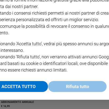
ta dai nostri partner.
tando i consensi richiesti permetti ai nostri partner di crea
perienza personalizzata ed offrirti un miglior servizio.
 comunque la possibilità di revocare il consenso in qualu
nto.
vestono tutto quanto guadagnano e danno lavoro a 383.000 persone. Il ra
ionando 'Accetta tutto', vedrai più spesso annunci su arg
i interessano.
ionando 'Rifiuta tutto', non verranno attivati annunci Goog
ard basati su cookie o identificatori locali; ove disponibile
nno essere richiesti annunci limitati.
ACCETTA TUTTO
Rifiuta tutto
I LOVE ENGLISH JUNIOR
CREDERE
IL G
GBABY DIGITALE -
€ 69,00
€ 43,90
€ 98,80
€ 49,90
€ 11
35%
49%
ABBONAMENTO ANNUALE
€ 16,99