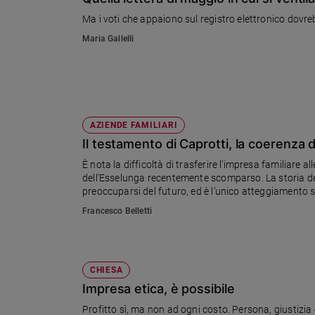
Chiesa
Ma i voti che appaiono sul registro elettronico dovr
Chiesa
Maria Gallelli
Fede
e
spiritualità
Santi
Devozione
AZIENDE FAMILIARI
e
Il testamento di Caprotti, la coerenza 
fede
È nota la difficoltà di trasferire l’impresa familiare al
Parola
dell'Esselunga recentemente scomparso. La storia del
del
preoccuparsi del futuro, ed è l’unico atteggiamento se
giorno
Francesco Belletti
Santo
del
giorno
CHIESA
Società
Impresa etica, è possibile
e
valori
Profitto sì, ma non ad ogni costo. Persona, giustizia