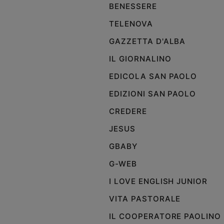
BENESSERE
Policy
TELENOVA
GAZZETTA D'ALBA
Chi
siamo
IL GIORNALINO
EDICOLA SAN PAOLO
Contatti
EDIZIONI SAN PAOLO
Pubblicità
CREDERE
JESUS
Registrati
GBABY
Redazione
G-WEB
I LOVE ENGLISH JUNIOR
Social
VITA PASTORALE
IL COOPERATORE PAOLINO