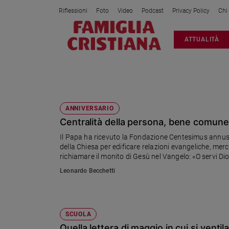
Riflessioni
Foto
Video
Podcast
Privacy Policy
Chi
Attualità
ATTUALITÀ
Italia
Cronaca
Politica
PROFITTO
Mondo
Economia
ANNIVERSARIO
Centralità della persona, bene comune, 
Legalità
e
Il Papa ha ricevuto la Fondazione Centesimus annus per
giustizia
della Chiesa per edificare relazioni evangeliche, merc
Sport
richiamare il monito di Gesù nel Vangelo: «O servi Dio 
dell'economista Leonardo Becchetti.
Interviste
Leonardo Becchetti
Papa
Papa
SCUOLA
Quella lettera di maggio in cui si ventil