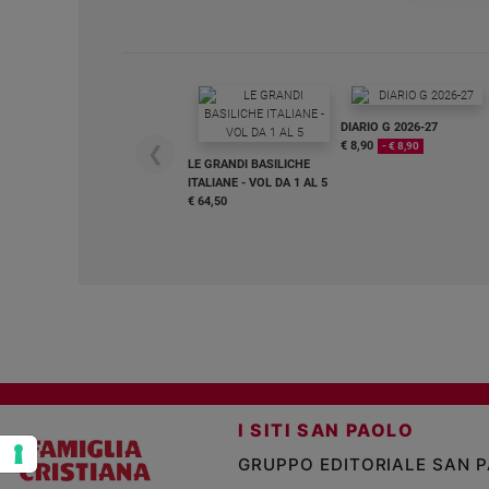
e
giovani
Adolescenza
Bioetica
DIARIO G 2026-27
€ 8,90
- € 8,90
❮
LE GRANDI BASILICHE
ITALIANE - VOL DA 1 AL 5
Vai
€ 64,50
Riflessioni
Foto
Video
I SITI SAN PAOLO
Podcast
GRUPPO EDITORIALE SAN 
Privacy