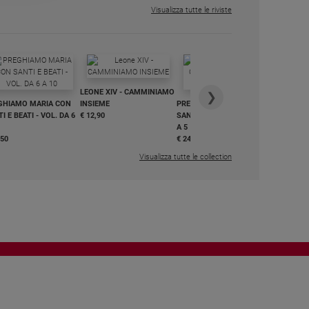
Visualizza tutte le riviste
IN DIALO
LEONE XIV - CAMMINIAMO
€ 34,90
❯
GHIAMO MARIA CON
INSIEME
PREGHIAMO MARIA CON
I E BEATI - VOL. DA 6
€ 12,90
SANTI E BEATI - VOL. DA 1
A 5
,50
€ 24,50
Visualizza tutte le collection