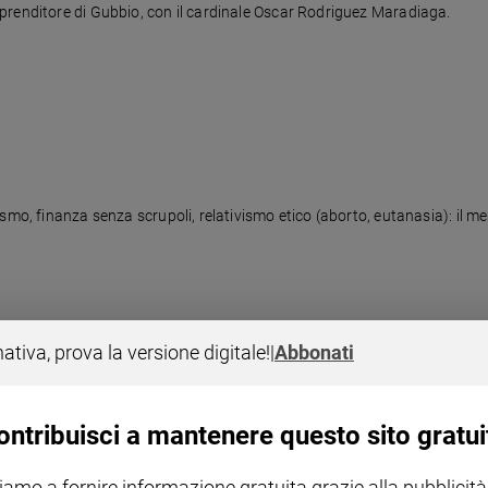
prenditore di Gubbio, con il cardinale Oscar Rodriguez Maradiaga.
ismo, finanza senza scrupoli, relativismo etico (aborto, eutanasia): il 
nativa, prova la versione digitale!
|
Abbonati
ontribuisci a mantenere questo sito gratui
iamo a fornire informazione gratuita grazie alla pubblicità