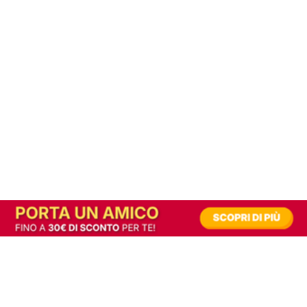
In alternativa, prova la versione digitale!
|
Abbonati
Contribuisci a mantenere questo sito gratuito
Riusciamo a fornire informazione gratuita grazie alla pubblicità erogata dai nostri
partner.
Accettando i consensi richiesti permetti ai nostri partner di creare un'esperienza