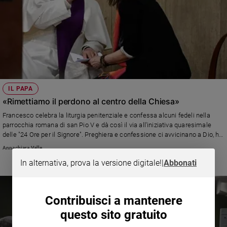
IL PAPA
«Rimettiamo il perdono al centro della Chiesa»
Francesco celebra la liturgia penitenziale e confessa alcuni fedeli nella
parrocchia romana di san Pio V e dà così il via all'iniziativa quaresimale
delle "24 Ore per il Signore". Preghiera e confessione ci avvicinano a Dio, ha
spiegato il Pontefice
Annachiara Valle
In alternativa, prova la versione digitale!
|
Abbonati
Contribuisci a mantenere
questo sito gratuito