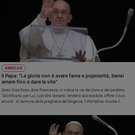
ANGELUS
Il Papa: "La gloria non è avere fama e popolarità, bensì
amare fino a dare la vita"
Gesù Crocifisso, dice Francesco, ci indica la via del dono e del perdono.
"Glorificarsi, per Lui, vuol dire donarsi, rendersi accessibile, offrire il suo
amore". Al termine della preghiera dell'Angelus, il Pontefice ricorda il
dramma di Haiti. E rinnova la preghiera per le popolazioni martoriate, in
Ucraina, Palestina, Israele, Sud Sudan, con un pensiero particolare per la
Siria