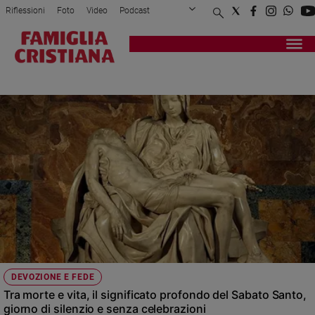
Riflessioni
Foto
Video
Podcast
Privacy Policy
Chi siamo
Contatti
Pubblicità
Attualità
Registrati
Redazione
Italia
QUARESIMA
Cronaca
Politica
Mondo
Economia
Legalità
e
giustizia
Sport
Interviste
Papa
DEVOZIONE E FEDE
Papa
Tra morte e vita, il significato profondo del Sabato Santo,
giorno di silenzio e senza celebrazioni