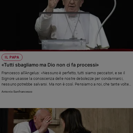
IL PAPA
«Tutti sbagliamo ma Dio non ci fa processi»
Francesco all’Angelus: «Nessuno è perfetto, tutti siamo peccatori, e se il
Signore usasse la conoscenza delle nostre debolezze per condannarci,
nessuno potrebbe salvarsi. Ma non è così. Pensiamo a noi, che tante volte
condanniamo gli altri e ci piace sparlare e cercare pettegolezzi contro gli
Antonio Sanfrancesco
altri». Esprime vicinanza ai «fratelli musulmani» per l’inizio del Ramadan e
ricorda l’8 marzo: «C'è ancora tanto lavoro che ciascuno di noi deve fare
perché sia riconosciuta concretamente la pari dignità delle donne»