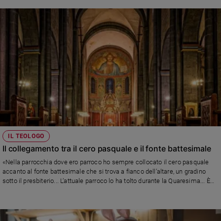
IL TEOLOGO
Il collegamento tra il cero pasquale e il fonte battesimale
«Nella parrocchia dove ero parroco ho sempre collocato il cero pasquale
accanto al fonte battesimale che si trova a fianco dell’altare, un gradino
sotto il presbiterio... L’attuale parroco lo ha tolto durante la Quaresima... È
giusto?»