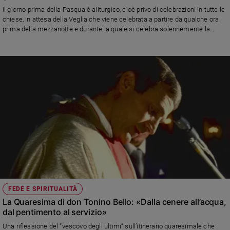
Chiesa
Il giorno prima della Pasqua è aliturgico, cioè privo di celebrazioni in tutte le
Chiesa
chiese, in attesa della Veglia che viene celebrata a partire da qualche ora
prima della mezzanotte e durante la quale si celebra solennemente la
Risurrezione di Gesù dai morti
Fede
e
spiritualità
Santi
Devozione
e
fede
Parola
del
giorno
Santo
del
giorno
FEDE E SPIRITUALITÀ
La Quaresima di don Tonino Bello: «Dalla cenere all’acqua,
Società
e
dal pentimento al servizio»
valori
Una riflessione del “vescovo degli ultimi” sull’itinerario quaresimale che