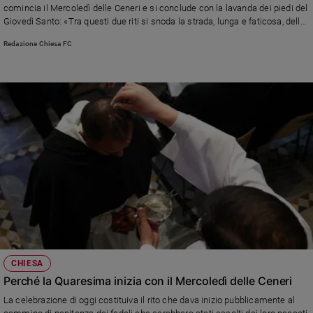
comincia il Mercoledì delle Ceneri e si conclude con la lavanda dei piedi del
Ambiente
Giovedì Santo: «Tra questi due riti si snoda la strada, lunga e faticosa, della
e
nostra conversione»
Creato
Redazione Chiesa FC
Volontariato
Diritti
Aziende
di
valore
Caso
della
settimana
Migranti
Diversità
e
inclusione
Costume
CHIESA
Perché la Quaresima inizia con il Mercoledì delle Ceneri
Cultura
e
La celebrazione di oggi costituiva il rito che dava inizio pubblicamente al
spettacoli