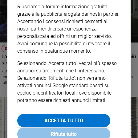
Riusciamo a fornire informazione gratuita
grazie alla pubblicità erogata dai nostri partner.
Accettando i consensi richiesti permetti ai
nostri partner di creare un'esperienza
personalizzata ed offrirti un miglior servizio.
Avrai comunque la possibilità di revocare il
DOPO TUTTO
consenso in qualunque momento.
La Quaresima di quegli eroi felici che scelgono il posto più
scomodo
Selezionando 'Accetta tutto', vedrai più spesso
annunci su argomenti che ti interessano.
«Le vite provocatorie di un chirurgo volontario nel Sud del mondo e di
un’attrice che lascia tutto per il monastero» Dalla rubrica di Credere "Dopo
Selezionando 'Rifiuta tutto', non verranno
tutto" di Monica Mondo
attivati annunci Google standard basati su
cookie o identificatori locali; ove disponibile
potranno essere richiesti annunci limitati.
ACCETTA TUTTO
Rifiuta tutto