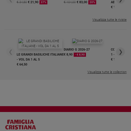
€ 34,80
€ 21,90
€ 104,00
€ 83,00
ABBONAMEN
37%
20%
€ 16,99
Visualizza tutte le riviste
DIARIO G 2026-27
COLLANA ARS
❮
❯
LE GRANDI BASILICHE ITALIANE
€ 8,90
1 - 2
- € 8,90
- VOL DA 1 AL 5
€ 18,50
€ 64,50
Visualizza tutte le collection