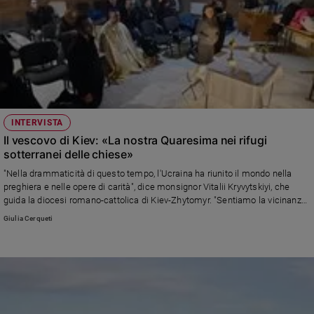
INTERVISTA
Il vescovo di Kiev: «La nostra Quaresima nei rifugi
sotterranei delle chiese»
"Nella drammaticità di questo tempo, l'Ucraina ha riunito il mondo nella
preghiera e nelle opere di carità", dice monsignor Vitalii Kryvytskiyi, che
guida la diocesi romano-cattolica di Kiev-Zhytomyr. "Sentiamo la vicinanza
di papa Francesco. E ringrazio l'Italia per il grande sostegno che ci sta
Giulia Cerqueti
dando"