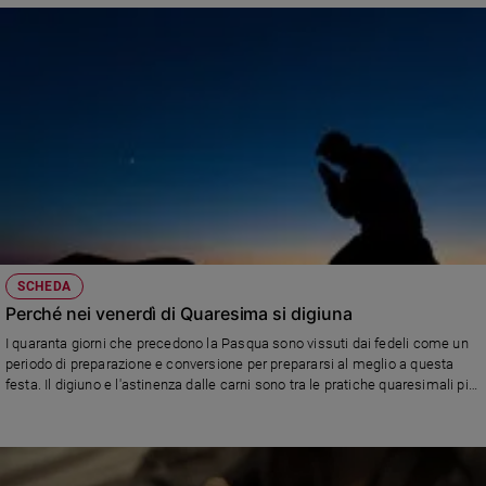
SCHEDA
Perché nei venerdì di Quaresima si digiuna
I quaranta giorni che precedono la Pasqua sono vissuti dai fedeli come un
periodo di preparazione e conversione per prepararsi al meglio a questa
festa. Il digiuno e l'astinenza dalle carni sono tra le pratiche quaresimali più
note. Che origine e che significato ha questa scelta? Risponde il teologo
Rinaldo Falsini