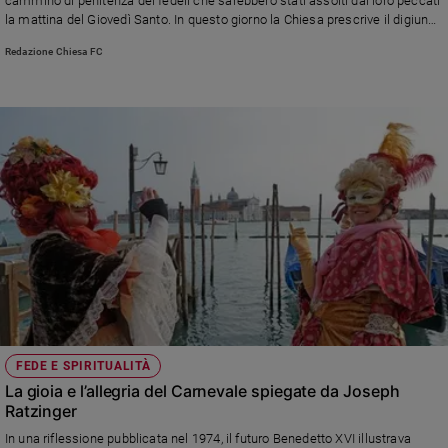
cammino di penitenza dei fedeli che sarebbero stati assolti dai loro peccati
la mattina del Giovedì Santo. In questo giorno la Chiesa prescrive il digiuno
Sanremo
e l’astinenza dalle carni. Simbolicamente, le ceneri, oltre allo spirito
2026
Redazione Chiesa FC
penitenziale, richiamano la caducità della vita terrena e la necessità della
Cinema,
conversione
Tv
e
streaming
Libri
Musica
Arte
Famiglia
ed
educazione
Genitori
e
FEDE E SPIRITUALITÀ
figli
La gioia e l’allegria del Carnevale spiegate da Joseph
Nonni
Ratzinger
Coppia
In una riflessione pubblicata nel 1974, il futuro Benedetto XVI illustrava
Scuola