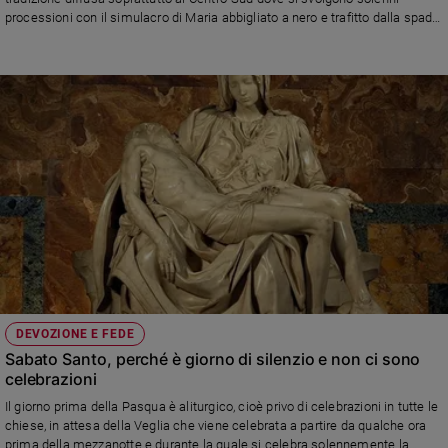
processioni con il simulacro di Maria abbigliato a nero e trafitto dalla spada
Policy
in segno di dolore per la Passione e Morte del Figlio
Chi
siamo
Contatti
Pubblicità
Registrati
Redazione
DEVOZIONE E FEDE
Sabato Santo, perché è giorno di silenzio e non ci sono
Social
celebrazioni
Il giorno prima della Pasqua è aliturgico, cioè privo di celebrazioni in tutte le
chiese, in attesa della Veglia che viene celebrata a partire da qualche ora
prima della mezzanotte e durante la quale si celebra solennemente la