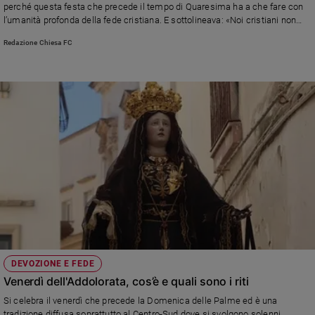
perché questa festa che precede il tempo di Quaresima ha a che fare con
e
l’umanità profonda della fede cristiana. E sottolineava: «Noi cristiani non
giovani
lottiamo contro, ma a favore dell’allegria»
Redazione Chiesa FC
Adolescenza
Bioetica
Vai
Riflessioni
Foto
Video
DEVOZIONE E FEDE
Podcast
Venerdì dell'Addolorata, cos’è e quali sono i riti
Si celebra il venerdì che precede la Domenica delle Palme ed è una
Privacy
tradizione diffusa soprattutto al Centro-Sud dove si svolgono solenni