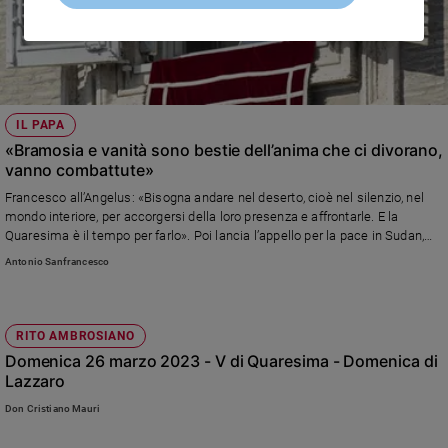
IL PAPA
«Bramosia e vanità sono bestie dell’anima che ci divorano,
vanno combattute»
Francesco all’Angelus: «Bisogna andare nel deserto, cioè nel silenzio, nel
mondo interiore, per accorgersi della loro presenza e affrontarle. E la
Quaresima è il tempo per farlo». Poi lancia l’appello per la pace in Sudan,
Mozambico, Ucraina e Palestina: «Ovunque si combatte le popolazioni
Antonio Sanfrancesco
sono sfinite. Sono stanchi della guerra che, come sempre, è inutile e
inconcludente». Il saluto al presidio di agricoltori presenti in piazza con la
mucca Ercolina
RITO AMBROSIANO
Domenica 26 marzo 2023 - V di Quaresima - Domenica di
Lazzaro
Don Cristiano Mauri