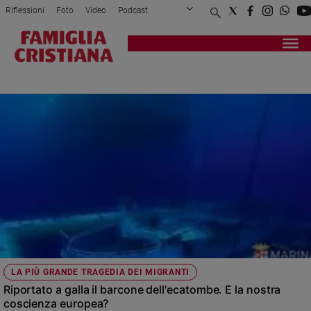
Riflessioni
Foto
Video
Podcast
Privacy Policy
Chi siamo
Contatti
Pubblicità
Attualità
Registrati
Redazione
Italia
RECUPERO BARCONE
Cronaca
Politica
Mondo
Economia
Legalità
e
giustizia
Sport
Interviste
Papa
LA PIÙ GRANDE TRAGEDIA DEI MIGRANTI
Papa
Riportato a galla il barcone dell'ecatombe. E la nostra
coscienza europea?