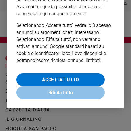
Visualizza tutte le collection
Ambiente
Avrai comunque la possibilità di revocare il
e
consenso in qualunque momento.
Creato
Volontariato
Selezionando 'Accetta tutto', vedrai più spesso
Diritti
annunci su argomenti che ti interessano.
Aziende
Selezionando 'Rifiuta tutto', non verranno
di
attivati annunci Google standard basati su
valore
cookie o identificatori locali; ove disponibile
Caso
potranno essere richiesti annunci limitati.
della
I SITI SAN PAOLO
NOTE LEGALI
settimana
GRUPPO EDITORIALE
PRIVACY POLICY
Migranti
ACCETTA TUTTO
SAN PAOLO
INFORMATIVA
Diversità
BENESSERE
WHISTLEBLOWING
Rifiuta tutto
e
SOCIAL
inclusione
TELENOVA
Costume
GAZZETTA D'ALBA
IL GIORNALINO
Cultura
e
EDICOLA SAN PAOLO
spettacoli