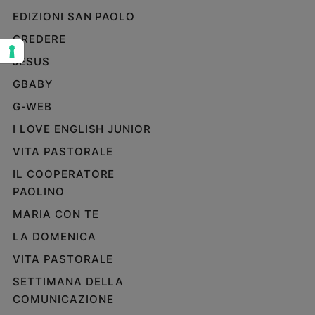
EDIZIONI SAN PAOLO
Sanremo
2026
CREDERE
Cinema,
JESUS
Tv
e
GBABY
streaming
G-WEB
Libri
I LOVE ENGLISH JUNIOR
Musica
VITA PASTORALE
Arte
IL COOPERATORE
Famiglia
PAOLINO
ed
educazione
MARIA CON TE
Genitori
LA DOMENICA
e
VITA PASTORALE
figli
Nonni
SETTIMANA DELLA
Coppia
COMUNICAZIONE
Scuola