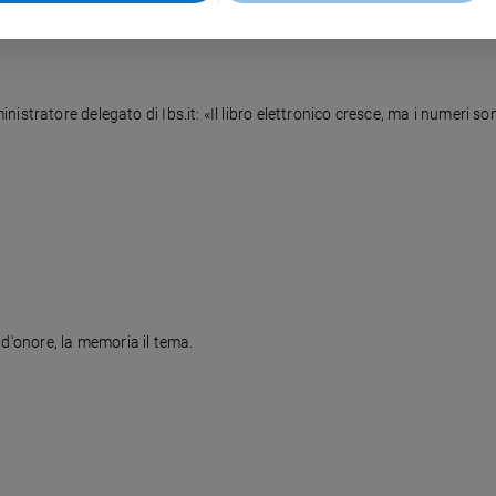
stratore delegato di Ibs.it: «Il libro elettronico cresce, ma i numeri son
te d'onore, la memoria il tema.