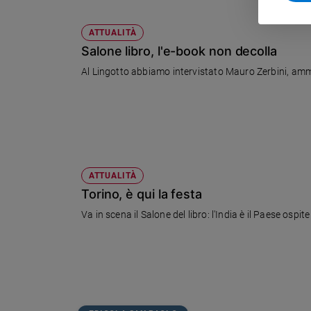
Policy
ATTUALITÀ
Salone libro, l'e-book non decolla
Chi
Al Lingotto abbiamo intervistato Mauro Zerbini, ammini
siamo
Contatti
Pubblicità
ATTUALITÀ
Registrati
Torino, è qui la festa
Va in scena il Salone del libro: l'India è il Paese ospi
Redazione
Social