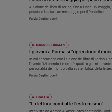
Chiesa
Al Salone del libro di Torino, fino a lunedì 19 maggio, al
Chiesa
possibile lasciare un messaggio per il Pontefice
Fulvia Degl'Innocenti
Fede
e
spiritualità
Santi
Devozione
IL MONDO DI DOMANI
e
I giovani a Parma si "riprendono il mon
fede
In collaborazione con il Salone del libro di Torino, 
Parola
l'evento "Mi prendo il mondo": quattro giorni durante
del
personalità del mondo della sostenibilità, della letter
giorno
Fulvia Degl'Innocenti
Santo
del
giorno
ATTUALITÀ
Società
"La lettura combatte l'estremismo"
e
valori
Intervista ad Ahmed Al Ameri, presidente della Book 