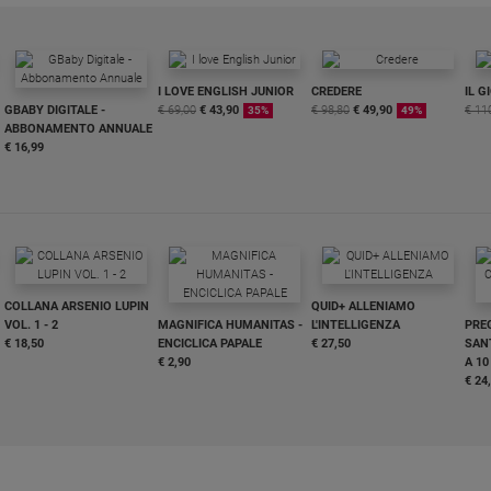
I LOVE ENGLISH JUNIOR
CREDERE
IL G
GBABY DIGITALE -
€ 69,00
€ 43,90
€ 98,80
€ 49,90
€ 11
35%
49%
ABBONAMENTO ANNUALE
€ 16,99
COLLANA ARSENIO LUPIN
QUID+ ALLENIAMO
VOL. 1 - 2
MAGNIFICA HUMANITAS -
L'INTELLIGENZA
PRE
€ 18,50
ENCICLICA PAPALE
€ 27,50
SANT
€ 2,90
A 10
€ 24