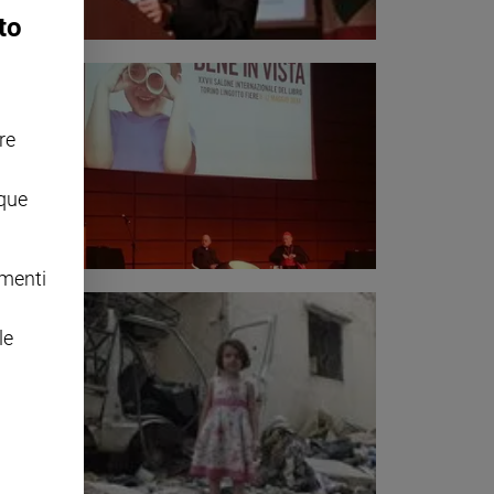
to
re
nque
omenti
le