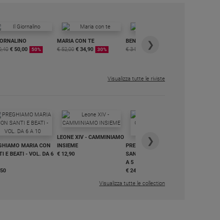
IORNALINO
MARIA CON TE
BENESSERE
6 RIVISTE
❯
0,40
€ 50,00
€ 52,00
€ 34,90
€ 34,80
€ 29,90
DIGITALE
50%
30%
15%
MENSILE
€ 6,99
Visualizza tutte le riviste
IN DIALO
LEONE XIV - CAMMINIAMO
€ 34,90
❯
GHIAMO MARIA CON
INSIEME
PREGHIAMO MARIA CON
I E BEATI - VOL. DA 6
€ 12,90
SANTI E BEATI - VOL. DA 1
A 5
,50
€ 24,50
Visualizza tutte le collection