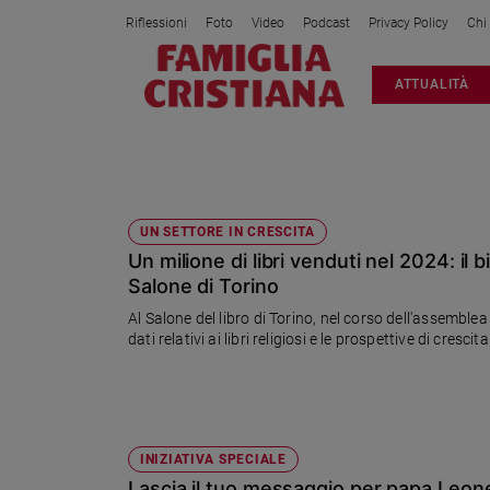
Riflessioni
Foto
Video
Podcast
Privacy Policy
Chi
Attualità
ATTUALITÀ
Italia
Cronaca
Politica
SALONE DEL LIBRO
Mondo
Economia
UN SETTORE IN CRESCITA
Un milione di libri venduti nel 2024: il b
Legalità
e
Salone di Torino
giustizia
Al Salone del libro di Torino, nel corso dell'assemblea del
Sport
dati relativi ai libri religiosi e le prospettive di cresc
Interviste
Papa
Papa
INIZIATIVA SPECIALE
Lascia il tuo messaggio per papa Leon