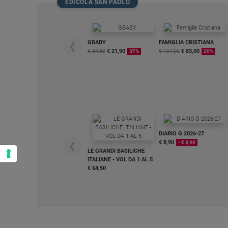
EDICOLA SAN PAOLO
GBABY
FAMIGLIA CRISTIANA
❮
€ 34,80
€ 21,90
€ 104,00
€ 83,00
37%
20%
DIARIO G 2026-27
€ 8,90
- € 8,90
❮
LE GRANDI BASILICHE
ITALIANE - VOL DA 1 AL 5
€ 64,50