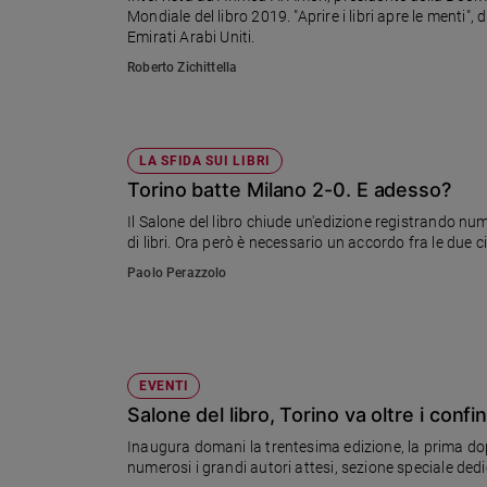
Mondiale del libro 2019. "Aprire i libri apre le menti",
Ambiente
Emirati Arabi Uniti.
e
Creato
Roberto Zichittella
Volontariato
Diritti
Aziende
LA SFIDA SUI LIBRI
di
Torino batte Milano 2-0. E adesso?
valore
Caso
Il Salone del libro chiude un'edizione registrando n
di libri. Ora però è necessario un accordo fra le due citt
della
settimana
Paolo Perazzolo
Migranti
Diversità
e
inclusione
EVENTI
Costume
Salone del libro, Torino va oltre i confin
Cultura
Inaugura domani la trentesima edizione, la prima dopo
e
numerosi i grandi autori attesi, sezione speciale dedi
spettacoli