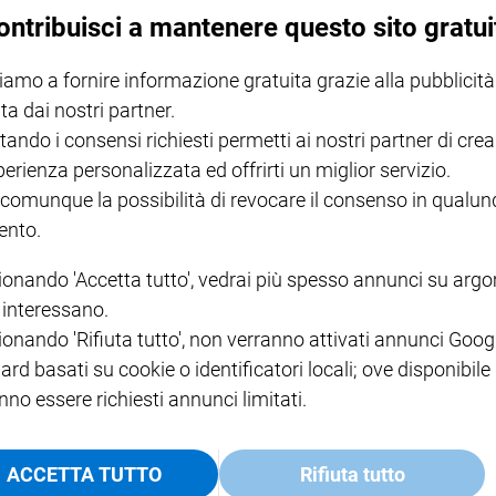
ontribuisci a mantenere questo sito gratui
iamo a fornire informazione gratuita grazie alla pubblicità
ta dai nostri partner.
no una cosa sola»
tando i consensi richiesti permetti ai nostri partner di crea
ibro di Torino sulla comunicazione del Papa. Tenerezza, verità,
perienza personalizzata ed offrirti un miglior servizio.
Pontificato, stelle polari per la costruzione, afferma il cardinale, di
 comunque la possibilità di revocare il consenso in qualu
nto.
ionando 'Accetta tutto', vedrai più spesso annunci su arg
i interessano.
ionando 'Rifiuta tutto', non verranno attivati annunci Goog
e la Siria»
ard basati su cookie o identificatori locali; ove disponibile
, a margine del suo intervento al Salone internazionale del libro. «La
nno essere richiesti annunci limitati.
anche a riportare in primo piano il calvario di un popolo troppo
ACCETTA TUTTO
Rifiuta tutto