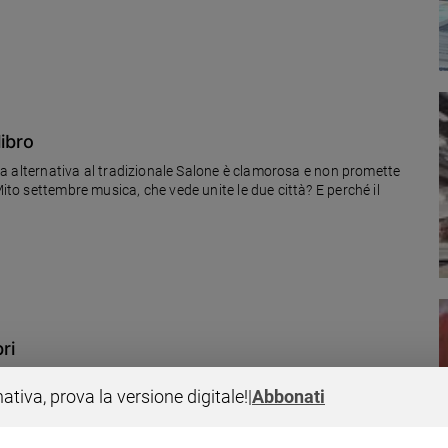
libro
iera alternativa al tradizionale Salone è clamorosa e non promette
Mito settembre musica, che vede unite le due città? E perché il
ri
 è confessato come uomo innamorato della lettura.
nativa, prova la versione digitale!
|
Abbonati