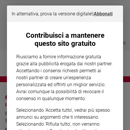
Chiesa
Chiesa
In alternativa, prova la versione digitale!
|
Abbonati
DIARIO G 2026-27
COLLANA ARS
❮
❯
Fede
LE GRANDI BASILICHE ITALIANE
€ 8,90
1 - 2
- € 8,90
e
- VOL DA 1 AL 5
€ 18,50
spiritualità
Contribuisci a mantenere
€ 64,50
questo sito gratuito
Santi
Visualizza tutte le collection
Devozione
e
Riusciamo a fornire informazione gratuita
fede
grazie alla pubblicità erogata dai nostri partner.
Parola
Accettando i consensi richiesti permetti ai
del
nostri partner di creare un'esperienza
giorno
personalizzata ed offrirti un miglior servizio.
Santo
Avrai comunque la possibilità di revocare il
del
consenso in qualunque momento.
giorno
I SITI SAN PAOLO
NOTE LEGALI
Selezionando 'Accetta tutto', vedrai più spesso
GRUPPO EDITORIALE
PRIVACY POLICY
Società
annunci su argomenti che ti interessano.
e
SAN PAOLO
INFORMATIVA
Selezionando 'Rifiuta tutto', non verranno
valori
BENESSERE
WHISTLEBLOWING