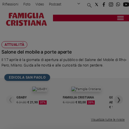
Riflessioni
Foto
Video
Podcast
Privacy Policy
Chi siamo
Contatti
Pubblicità
Attualità
Registrati
Redazione
Italia
SAMUELE MAZZA
Cronaca
ATTUALITÀ
Politica
Salone del mobile a porte aperte
Mondo
Il 17 aprile è la giornata di apertura al pubblico del Salone del Mobile di Rho-
Economia
Pero, Milano. Guida alle novità e alle curiosità da non perdere.
Legalità
e
EDICOLA SAN PAOLO
giustizia
Sport
Interviste
GBABY
FAMIGLIA CRISTIANA
GBABY DIGITA
❮
❯
€ 34,80
€ 21,90
€ 104,00
€ 83,00
ABBONAMEN
37%
20%
Papa
€ 16,99
Papa
Visualizza tutte le riviste