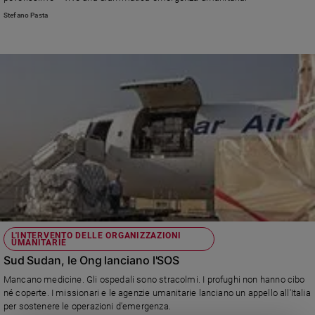
Ambiente
Stefano Pasta
e
Creato
Volontariato
Diritti
Aziende
di
valore
Caso
della
settimana
Migranti
Diversità
e
L'INTERVENTO DELLE ORGANIZZAZIONI
inclusione
UMANITARIE
Costume
Sud Sudan, le Ong lanciano l'SOS
Mancano medicine. Gli ospedali sono stracolmi. I profughi non hanno cibo
Cultura
né coperte. I missionari e le agenzie umanitarie lanciano un appello all'Italia
e
per sostenere le operazioni d'emergenza.
spettacoli