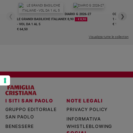
Policy
DIARIO G 2026-27
COLLANA ARS
❮
❯
LE GRANDI BASILICHE ITALIANE
€ 8,90
1 - 2
- € 8,90
Chi
- VOL DA 1 AL 5
€ 18,50
€ 64,50
siamo
Visualizza tutte le collection
Contatti
Pubblicità
Registrati
Redazione
I SITI SAN PAOLO
NOTE LEGALI
Social
GRUPPO EDITORIALE
PRIVACY POLICY
SAN PAOLO
INFORMATIVA
BENESSERE
WHISTLEBLOWING