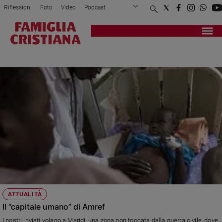
Riflessioni
Foto
Video
Podcast
Privacy Policy
Chi siamo
Contatti
Pubblicità
Attualità
Registrati
Redazione
Italia
SCONTRI ETNICI
Cronaca
Politica
Mondo
Economia
Legalità
e
giustizia
Sport
Interviste
Papa
ATTUALITÀ
Papa
Il “capitale umano” di Amref
I nostri inviati volano a Maridi, una zona non toccata dalla guerra civile, dove