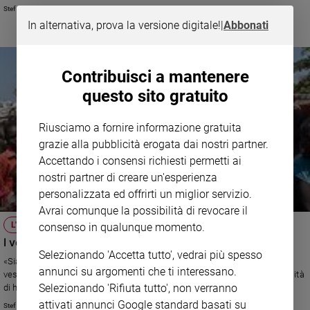
Stefano Pasta
Sanremo
In alternativa, prova la versione digitale!
|
Abbonati
2026
Cinema,
Tv
Contribuisci a mantenere
e
questo sito gratuito
streaming
Libri
Riusciamo a fornire informazione gratuita
Musica
grazie alla pubblicità erogata dai nostri partner.
Arte
Accettando i consensi richiesti permetti ai
nostri partner di creare un'esperienza
Famiglia
ed
personalizzata ed offrirti un miglior servizio.
educazione
Avrai comunque la possibilità di revocare il
Genitori
L'IMPEGNO DELLA CHIESA
consenso in qualunque momento.
e
I vescovi: «Dove sono i nostri Mandela e Nyerere?»
Selezionando 'Accetta tutto', vedrai più spesso
figli
«Siamo rimasti scioccati, non possiamo rimanere in silenzio», dicono i
annunci su argomenti che ti interessano.
Nonni
vescovi del Sud Sudan. E denunciano senza mezzi termini le responsabilità
Selezionando 'Rifiuta tutto', non verranno
di ha portato il Paese nel caos.
Coppia
attivati annunci Google standard basati su
Stefano Pasta
Scuola